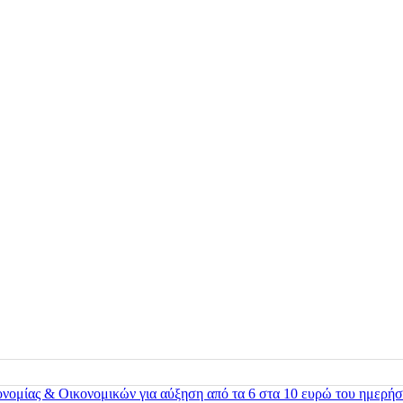
ονομίας & Οικονομικών για αύξηση από τα 6 στα 10 ευρώ του ημερήσ