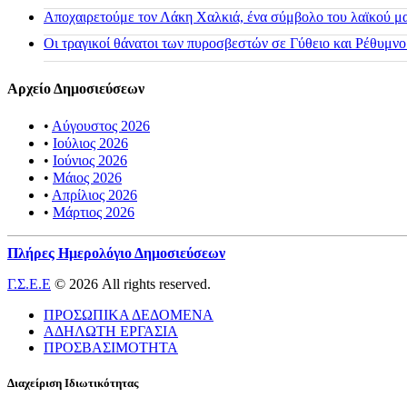
Αποχαιρετούμε τον Λάκη Χαλκιά, ένα σύμβολο του λαϊκού μας
Οι τραγικοί θάνατοι των πυροσβεστών σε Γύθειο και Ρέθυμνο
Αρχείο Δημοσιεύσεων
•
Αύγουστος 2026
•
Ιούλιος 2026
•
Ιούνιος 2026
•
Μάιος 2026
•
Απρίλιος 2026
•
Μάρτιος 2026
Πλήρες Ημερολόγιο Δημοσιεύσεων
Γ.Σ.Ε.Ε
© 2026 All rights reserved.
ΠΡΟΣΩΠΙΚΑ ΔΕΔΟΜΕΝΑ
ΑΔΗΛΩΤΗ ΕΡΓΑΣΙΑ
ΠΡΟΣΒΑΣΙΜΟΤΗΤΑ
Διαχείριση Ιδιωτικότητας