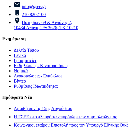
info@gsee.gr
210 8202100
Πατησίων 69 & Αινιάνος 2,
10434 Αθήνα, ΤΘ 3626, ΤΚ 10210
Ενημέρωση
Δελτία Τύπου
Γενικά
Γραμματείες
Εκδηλώσεις - Κινητοποιήσεις
Νομικά
Ανακοινώσεις - Εγκύκλιοι
Βίντεο
Ρυθμίσεις Ιδιωτικότητας
Πρόσφατα Νέα
Αμοιβή αργίας 15ης Αυγούστου
H ΓΣΕΕ στο πλευρό των πυρόπληκτων συμπολιτών μας
Κοινωνικοί εταίροι: Επιστολή προς τον Υπουργό Εθνικής Οικ