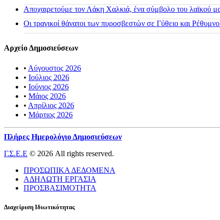
Αποχαιρετούμε τον Λάκη Χαλκιά, ένα σύμβολο του λαϊκού μας
Οι τραγικοί θάνατοι των πυροσβεστών σε Γύθειο και Ρέθυμνο
Αρχείο Δημοσιεύσεων
•
Αύγουστος 2026
•
Ιούλιος 2026
•
Ιούνιος 2026
•
Μάιος 2026
•
Απρίλιος 2026
•
Μάρτιος 2026
Πλήρες Ημερολόγιο Δημοσιεύσεων
Γ.Σ.Ε.Ε
© 2026 All rights reserved.
ΠΡΟΣΩΠΙΚΑ ΔΕΔΟΜΕΝΑ
ΑΔΗΛΩΤΗ ΕΡΓΑΣΙΑ
ΠΡΟΣΒΑΣΙΜΟΤΗΤΑ
Διαχείριση Ιδιωτικότητας