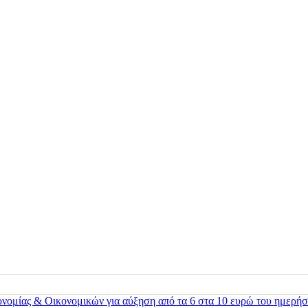
ονομίας & Οικονομικών για αύξηση από τα 6 στα 10 ευρώ του ημερήσ