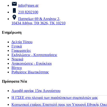
info@gsee.gr
210 8202100
Πατησίων 69 & Αινιάνος 2,
10434 Αθήνα, ΤΘ 3626, ΤΚ 10210
Ενημέρωση
Δελτία Τύπου
Γενικά
Γραμματείες
Εκδηλώσεις - Κινητοποιήσεις
Νομικά
Ανακοινώσεις - Εγκύκλιοι
Βίντεο
Ρυθμίσεις Ιδιωτικότητας
Πρόσφατα Νέα
Αμοιβή αργίας 15ης Αυγούστου
H ΓΣΕΕ στο πλευρό των πυρόπληκτων συμπολιτών μας
Κοινωνικοί εταίροι: Επιστολή προς τον Υπουργό Εθνικής Οικ