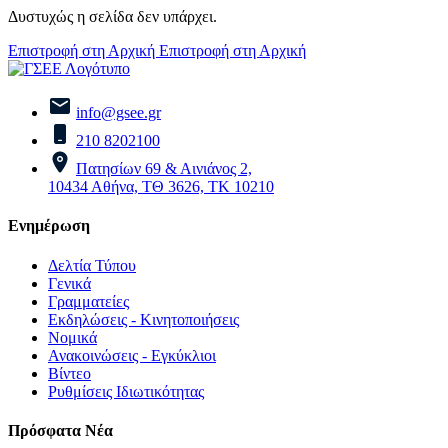
Δυστυχώς η σελίδα δεν υπάρχει.
Επιστροφή στη Αρχική
Επιστροφή στη Αρχική
info@gsee.gr
210 8202100
Πατησίων 69 & Αινιάνος 2,
10434 Αθήνα, ΤΘ 3626, ΤΚ 10210
Ενημέρωση
Δελτία Τύπου
Γενικά
Γραμματείες
Εκδηλώσεις - Κινητοποιήσεις
Νομικά
Ανακοινώσεις - Εγκύκλιοι
Βίντεο
Ρυθμίσεις Ιδιωτικότητας
Πρόσφατα Νέα