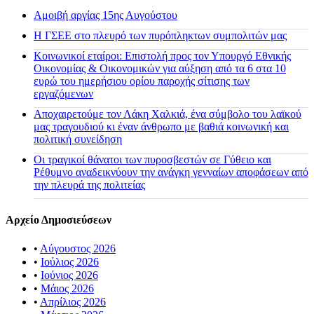
Αμοιβή αργίας 15ης Αυγούστου
H ΓΣΕΕ στο πλευρό των πυρόπληκτων συμπολιτών μας
Κοινωνικοί εταίροι: Επιστολή προς τον Υπουργό Εθνικής
Οικονομίας & Οικονομικών για αύξηση από τα 6 στα 10
ευρώ του ημερήσιου ορίου παροχής σίτισης των
εργαζόμενων
Αποχαιρετούμε τον Λάκη Χαλκιά, ένα σύμβολο του λαϊκού
μας τραγουδιού κι έναν άνθρωπο με βαθιά κοινωνική και
πολιτική συνείδηση
Οι τραγικοί θάνατοι των πυροσβεστών σε Γύθειο και
Ρέθυμνο αναδεικνύουν την ανάγκη γενναίων αποφάσεων από
την πλευρά της πολιτείας
Αρχείο Δημοσιεύσεων
•
Αύγουστος 2026
•
Ιούλιος 2026
•
Ιούνιος 2026
•
Μάιος 2026
•
Απρίλιος 2026