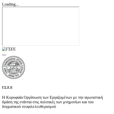
Loading...
Γ.Σ.Ε.Ε
Η Κορυφαία Οργάνωση των Εργαζομένων με την αγωνιστική
δράση της ενάντια στις πολιτικές των μνημονίων και του
δογματικού νεοφιλελευθερισμού