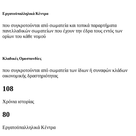
Εργατοϋπαλληλικά Κέντρα
που συγκροτούνται από σωματεία και τοπικά παραρτήματα
πανελλαδικών σωματείων που έχουν την έδρα τους εντός των
ορίων του κάθε νομού
Κλαδικές Ομοσπονδίες
που συγκροτούνται από σωματεία των ίδιων ή συναφών κλάδων
οικονομικής δραστηριότητας
108
Χρόνια ιστορίας
80
Εργατοϋπαλληλικά Κέντρα