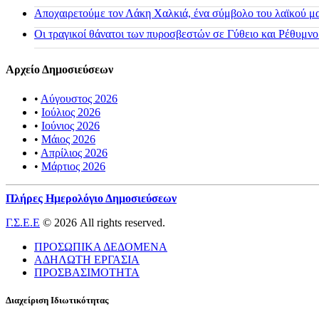
Αποχαιρετούμε τον Λάκη Χαλκιά, ένα σύμβολο του λαϊκού μας
Οι τραγικοί θάνατοι των πυροσβεστών σε Γύθειο και Ρέθυμνο
Αρχείο Δημοσιεύσεων
•
Αύγουστος 2026
•
Ιούλιος 2026
•
Ιούνιος 2026
•
Μάιος 2026
•
Απρίλιος 2026
•
Μάρτιος 2026
Πλήρες Ημερολόγιο Δημοσιεύσεων
Γ.Σ.Ε.Ε
© 2026 All rights reserved.
ΠΡΟΣΩΠΙΚΑ ΔΕΔΟΜΕΝΑ
ΑΔΗΛΩΤΗ ΕΡΓΑΣΙΑ
ΠΡΟΣΒΑΣΙΜΟΤΗΤΑ
Διαχείριση Ιδιωτικότητας