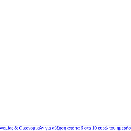
ονομίας & Οικονομικών για αύξηση από τα 6 στα 10 ευρώ του ημερήσ