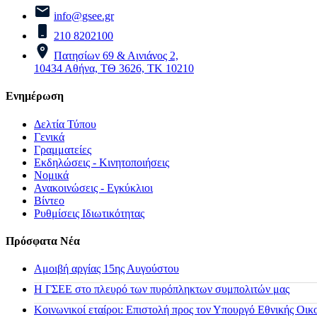
info@gsee.gr
210 8202100
Πατησίων 69 & Αινιάνος 2,
10434 Αθήνα, ΤΘ 3626, ΤΚ 10210
Ενημέρωση
Δελτία Τύπου
Γενικά
Γραμματείες
Εκδηλώσεις - Κινητοποιήσεις
Νομικά
Ανακοινώσεις - Εγκύκλιοι
Βίντεο
Ρυθμίσεις Ιδιωτικότητας
Πρόσφατα Νέα
Αμοιβή αργίας 15ης Αυγούστου
H ΓΣΕΕ στο πλευρό των πυρόπληκτων συμπολιτών μας
Κοινωνικοί εταίροι: Επιστολή προς τον Υπουργό Εθνικής Οικ