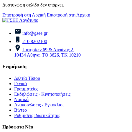
Δυστυχώς η σελίδα δεν υπάρχει.
Επιστροφή στη Αρχική
Επιστροφή στη Αρχική
info@gsee.gr
210 8202100
Πατησίων 69 & Αινιάνος 2,
10434 Αθήνα, ΤΘ 3626, ΤΚ 10210
Ενημέρωση
Δελτία Τύπου
Γενικά
Γραμματείες
Εκδηλώσεις - Κινητοποιήσεις
Νομικά
Ανακοινώσεις - Εγκύκλιοι
Βίντεο
Ρυθμίσεις Ιδιωτικότητας
Πρόσφατα Νέα