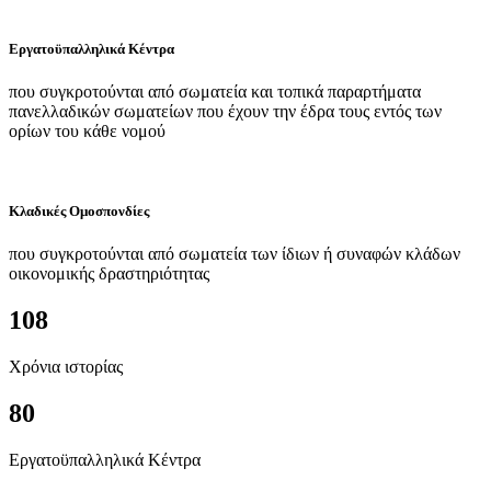
Εργατοϋπαλληλικά Κέντρα
που συγκροτούνται από σωματεία και τοπικά παραρτήματα
πανελλαδικών σωματείων που έχουν την έδρα τους εντός των
ορίων του κάθε νομού
Κλαδικές Ομοσπονδίες
που συγκροτούνται από σωματεία των ίδιων ή συναφών κλάδων
οικονομικής δραστηριότητας
108
Χρόνια ιστορίας
80
Εργατοϋπαλληλικά Κέντρα