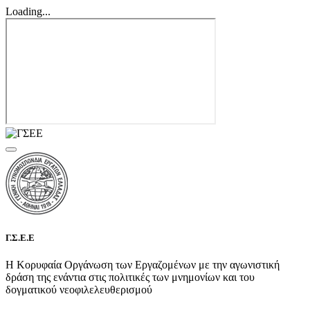
Loading...
Γ.Σ.Ε.Ε
Η Κορυφαία Οργάνωση των Εργαζομένων με την αγωνιστική
δράση της ενάντια στις πολιτικές των μνημονίων και του
δογματικού νεοφιλελευθερισμού