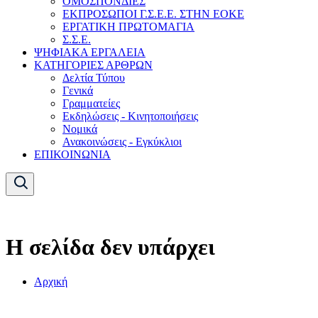
ΟΜΟΣΠΟΝΔΙΕΣ
ΕΚΠΡΟΣΩΠΟΙ Γ.Σ.Ε.Ε. ΣΤΗΝ ΕΟΚΕ
ΕΡΓΑΤΙΚΗ ΠΡΩΤΟΜΑΓΙΑ
Σ.Σ.Ε.
ΨΗΦΙΑΚΑ ΕΡΓΑΛΕΙΑ
ΚΑΤΗΓΟΡΙΕΣ ΑΡΘΡΩΝ
Δελτία Τύπου
Γενικά
Γραμματείες
Εκδηλώσεις - Κινητοποιήσεις
Νομικά
Ανακοινώσεις - Εγκύκλιοι
ΕΠΙΚΟΙΝΩΝΙΑ
Η σελίδα δεν υπάρχει
Αρχική