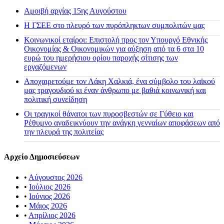
Αμοιβή αργίας 15ης Αυγούστου
H ΓΣΕΕ στο πλευρό των πυρόπληκτων συμπολιτών μας
Κοινωνικοί εταίροι: Επιστολή προς τον Υπουργό Εθνικής
Οικονομίας & Οικονομικών για αύξηση από τα 6 στα 10
ευρώ του ημερήσιου ορίου παροχής σίτισης των
εργαζόμενων
Αποχαιρετούμε τον Λάκη Χαλκιά, ένα σύμβολο του λαϊκού
μας τραγουδιού κι έναν άνθρωπο με βαθιά κοινωνική και
πολιτική συνείδηση
Οι τραγικοί θάνατοι των πυροσβεστών σε Γύθειο και
Ρέθυμνο αναδεικνύουν την ανάγκη γενναίων αποφάσεων από
την πλευρά της πολιτείας
Αρχείο Δημοσιεύσεων
•
Αύγουστος 2026
•
Ιούλιος 2026
•
Ιούνιος 2026
•
Μάιος 2026
•
Απρίλιος 2026