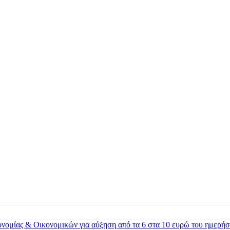
ονομίας & Οικονομικών για αύξηση από τα 6 στα 10 ευρώ του ημερήσ