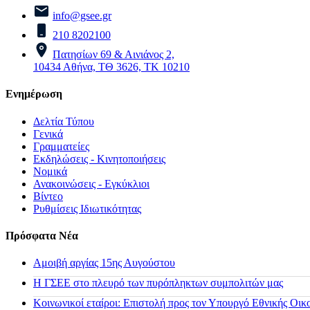
info@gsee.gr
210 8202100
Πατησίων 69 & Αινιάνος 2,
10434 Αθήνα, ΤΘ 3626, ΤΚ 10210
Ενημέρωση
Δελτία Τύπου
Γενικά
Γραμματείες
Εκδηλώσεις - Κινητοποιήσεις
Νομικά
Ανακοινώσεις - Εγκύκλιοι
Βίντεο
Ρυθμίσεις Ιδιωτικότητας
Πρόσφατα Νέα
Αμοιβή αργίας 15ης Αυγούστου
H ΓΣΕΕ στο πλευρό των πυρόπληκτων συμπολιτών μας
Κοινωνικοί εταίροι: Επιστολή προς τον Υπουργό Εθνικής Οικ