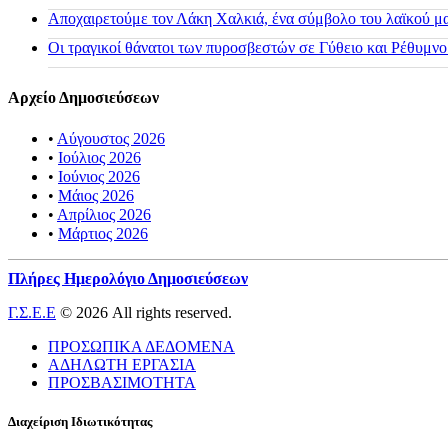
Αποχαιρετούμε τον Λάκη Χαλκιά, ένα σύμβολο του λαϊκού μας
Οι τραγικοί θάνατοι των πυροσβεστών σε Γύθειο και Ρέθυμνο
Αρχείο Δημοσιεύσεων
•
Αύγουστος 2026
•
Ιούλιος 2026
•
Ιούνιος 2026
•
Μάιος 2026
•
Απρίλιος 2026
•
Μάρτιος 2026
Πλήρες Ημερολόγιο Δημοσιεύσεων
Γ.Σ.Ε.Ε
© 2026 All rights reserved.
ΠΡΟΣΩΠΙΚΑ ΔΕΔΟΜΕΝΑ
ΑΔΗΛΩΤΗ ΕΡΓΑΣΙΑ
ΠΡΟΣΒΑΣΙΜΟΤΗΤΑ
Διαχείριση Ιδιωτικότητας