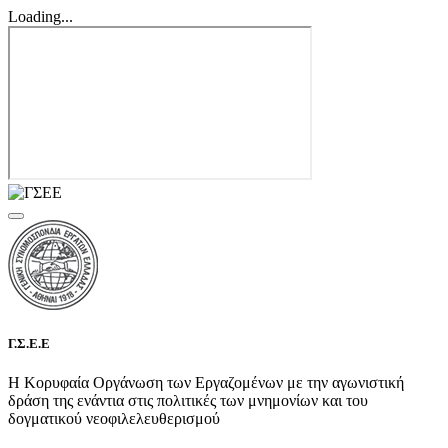
Loading...
Γ.Σ.Ε.Ε
Η Κορυφαία Οργάνωση των Εργαζομένων με την αγωνιστική
δράση της ενάντια στις πολιτικές των μνημονίων και του
δογματικού νεοφιλελευθερισμού