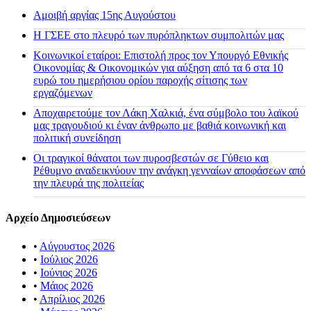
Αμοιβή αργίας 15ης Αυγούστου
H ΓΣΕΕ στο πλευρό των πυρόπληκτων συμπολιτών μας
Κοινωνικοί εταίροι: Επιστολή προς τον Υπουργό Εθνικής
Οικονομίας & Οικονομικών για αύξηση από τα 6 στα 10
ευρώ του ημερήσιου ορίου παροχής σίτισης των
εργαζόμενων
Αποχαιρετούμε τον Λάκη Χαλκιά, ένα σύμβολο του λαϊκού
μας τραγουδιού κι έναν άνθρωπο με βαθιά κοινωνική και
πολιτική συνείδηση
Οι τραγικοί θάνατοι των πυροσβεστών σε Γύθειο και
Ρέθυμνο αναδεικνύουν την ανάγκη γενναίων αποφάσεων από
την πλευρά της πολιτείας
Αρχείο Δημοσιεύσεων
•
Αύγουστος 2026
•
Ιούλιος 2026
•
Ιούνιος 2026
•
Μάιος 2026
•
Απρίλιος 2026