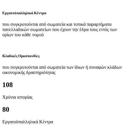
Εργατοϋπαλληλικά Κέντρα
που συγκροτούνται από σωματεία και τοπικά παραρτήματα
πανελλαδικών σωματείων που έχουν την έδρα τους εντός των
ορίων του κάθε νομού
Κλαδικές Ομοσπονδίες
που συγκροτούνται από σωματεία των ίδιων ή συναφών κλάδων
οικονομικής δραστηριότητας
108
Χρόνια ιστορίας
80
Εργατοϋπαλληλικά Κέντρα