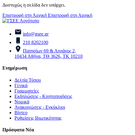
Δυστυχώς η σελίδα δεν υπάρχει.
Επιστροφή στη Αρχική
Επιστροφή στη Αρχική
info@gsee.gr
210 8202100
Πατησίων 69 & Αινιάνος 2,
10434 Αθήνα, ΤΘ 3626, ΤΚ 10210
Ενημέρωση
Δελτία Τύπου
Γενικά
Γραμματείες
Εκδηλώσεις - Κινητοποιήσεις
Νομικά
Ανακοινώσεις - Εγκύκλιοι
Βίντεο
Ρυθμίσεις Ιδιωτικότητας
Πρόσφατα Νέα