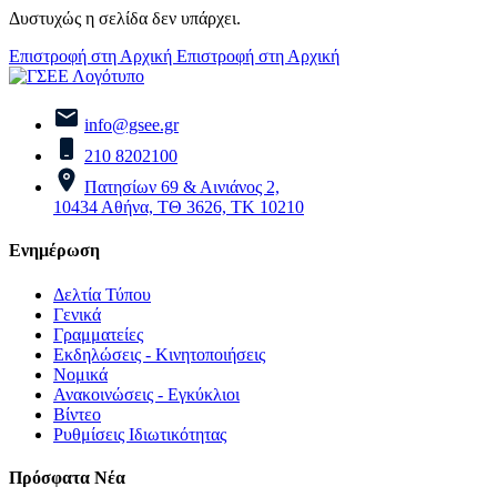
Δυστυχώς η σελίδα δεν υπάρχει.
Επιστροφή στη Αρχική
Επιστροφή στη Αρχική
info@gsee.gr
210 8202100
Πατησίων 69 & Αινιάνος 2,
10434 Αθήνα, ΤΘ 3626, ΤΚ 10210
Ενημέρωση
Δελτία Τύπου
Γενικά
Γραμματείες
Εκδηλώσεις - Κινητοποιήσεις
Νομικά
Ανακοινώσεις - Εγκύκλιοι
Βίντεο
Ρυθμίσεις Ιδιωτικότητας
Πρόσφατα Νέα