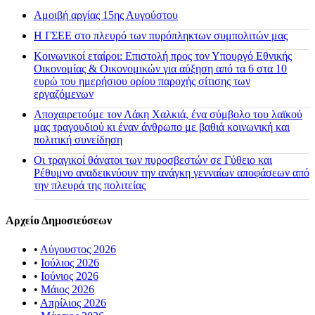
Αμοιβή αργίας 15ης Αυγούστου
H ΓΣΕΕ στο πλευρό των πυρόπληκτων συμπολιτών μας
Κοινωνικοί εταίροι: Επιστολή προς τον Υπουργό Εθνικής
Οικονομίας & Οικονομικών για αύξηση από τα 6 στα 10
ευρώ του ημερήσιου ορίου παροχής σίτισης των
εργαζόμενων
Αποχαιρετούμε τον Λάκη Χαλκιά, ένα σύμβολο του λαϊκού
μας τραγουδιού κι έναν άνθρωπο με βαθιά κοινωνική και
πολιτική συνείδηση
Οι τραγικοί θάνατοι των πυροσβεστών σε Γύθειο και
Ρέθυμνο αναδεικνύουν την ανάγκη γενναίων αποφάσεων από
την πλευρά της πολιτείας
Αρχείο Δημοσιεύσεων
•
Αύγουστος 2026
•
Ιούλιος 2026
•
Ιούνιος 2026
•
Μάιος 2026
•
Απρίλιος 2026