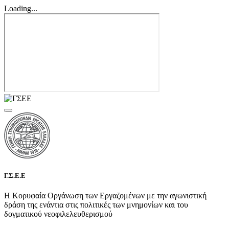
Loading...
Γ.Σ.Ε.Ε
Η Κορυφαία Οργάνωση των Εργαζομένων με την αγωνιστική
δράση της ενάντια στις πολιτικές των μνημονίων και του
δογματικού νεοφιλελευθερισμού