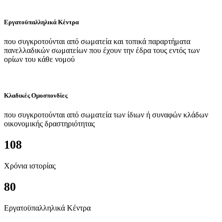
Εργατοϋπαλληλικά Κέντρα
που συγκροτούνται από σωματεία και τοπικά παραρτήματα
πανελλαδικών σωματείων που έχουν την έδρα τους εντός των
ορίων του κάθε νομού
Κλαδικές Ομοσπονδίες
που συγκροτούνται από σωματεία των ίδιων ή συναφών κλάδων
οικονομικής δραστηριότητας
108
Χρόνια ιστορίας
80
Εργατοϋπαλληλικά Κέντρα