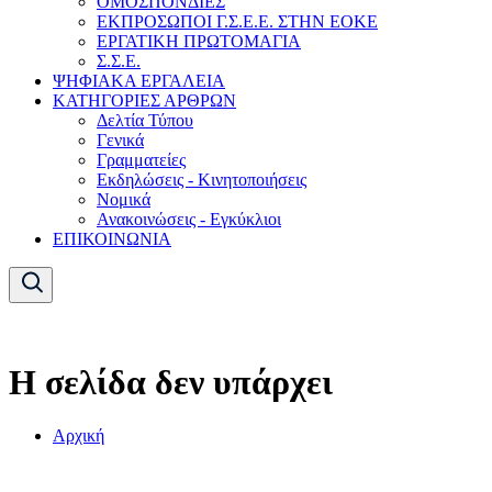
ΟΜΟΣΠΟΝΔΙΕΣ
ΕΚΠΡΟΣΩΠΟΙ Γ.Σ.Ε.Ε. ΣΤΗΝ ΕΟΚΕ
ΕΡΓΑΤΙΚΗ ΠΡΩΤΟΜΑΓΙΑ
Σ.Σ.Ε.
ΨΗΦΙΑΚΑ ΕΡΓΑΛΕΙΑ
ΚΑΤΗΓΟΡΙΕΣ ΑΡΘΡΩΝ
Δελτία Τύπου
Γενικά
Γραμματείες
Εκδηλώσεις - Κινητοποιήσεις
Νομικά
Ανακοινώσεις - Εγκύκλιοι
ΕΠΙΚΟΙΝΩΝΙΑ
Η σελίδα δεν υπάρχει
Αρχική