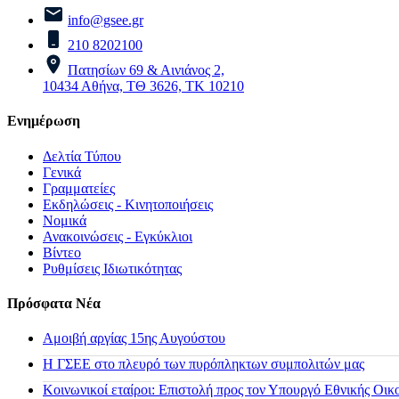
info@gsee.gr
210 8202100
Πατησίων 69 & Αινιάνος 2,
10434 Αθήνα, ΤΘ 3626, ΤΚ 10210
Ενημέρωση
Δελτία Τύπου
Γενικά
Γραμματείες
Εκδηλώσεις - Κινητοποιήσεις
Νομικά
Ανακοινώσεις - Εγκύκλιοι
Βίντεο
Ρυθμίσεις Ιδιωτικότητας
Πρόσφατα Νέα
Αμοιβή αργίας 15ης Αυγούστου
H ΓΣΕΕ στο πλευρό των πυρόπληκτων συμπολιτών μας
Κοινωνικοί εταίροι: Επιστολή προς τον Υπουργό Εθνικής Οικ