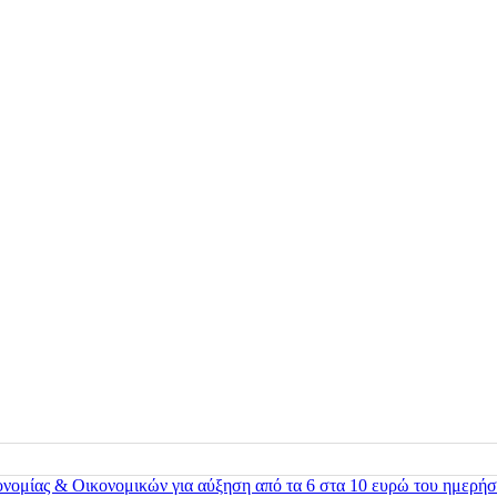
ονομίας & Οικονομικών για αύξηση από τα 6 στα 10 ευρώ του ημερήσ