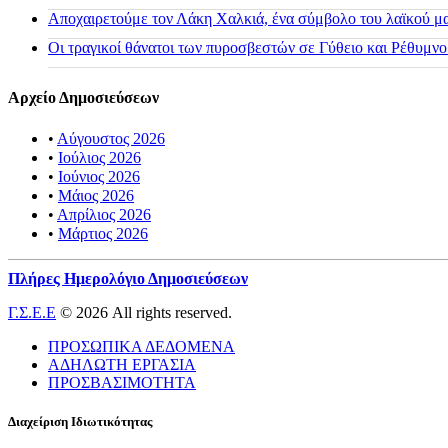
Αποχαιρετούμε τον Λάκη Χαλκιά, ένα σύμβολο του λαϊκού μας
Οι τραγικοί θάνατοι των πυροσβεστών σε Γύθειο και Ρέθυμνο
Αρχείο Δημοσιεύσεων
•
Αύγουστος 2026
•
Ιούλιος 2026
•
Ιούνιος 2026
•
Μάιος 2026
•
Απρίλιος 2026
•
Μάρτιος 2026
Πλήρες Ημερολόγιο Δημοσιεύσεων
Γ.Σ.Ε.Ε
© 2026 All rights reserved.
ΠΡΟΣΩΠΙΚΑ ΔΕΔΟΜΕΝΑ
ΑΔΗΛΩΤΗ ΕΡΓΑΣΙΑ
ΠΡΟΣΒΑΣΙΜΟΤΗΤΑ
Διαχείριση Ιδιωτικότητας