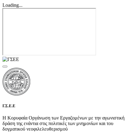
Loading...
Γ.Σ.Ε.Ε
Η Κορυφαία Οργάνωση των Εργαζομένων με την αγωνιστική
δράση της ενάντια στις πολιτικές των μνημονίων και του
δογματικού νεοφιλελευθερισμού