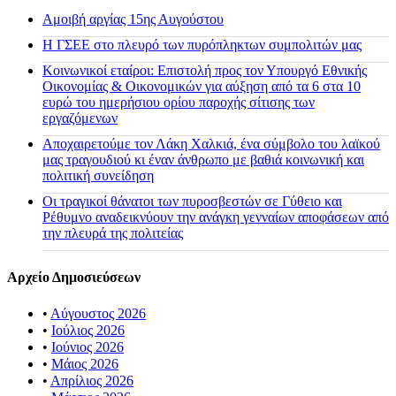
Αμοιβή αργίας 15ης Αυγούστου
H ΓΣΕΕ στο πλευρό των πυρόπληκτων συμπολιτών μας
Κοινωνικοί εταίροι: Επιστολή προς τον Υπουργό Εθνικής
Οικονομίας & Οικονομικών για αύξηση από τα 6 στα 10
ευρώ του ημερήσιου ορίου παροχής σίτισης των
εργαζόμενων
Αποχαιρετούμε τον Λάκη Χαλκιά, ένα σύμβολο του λαϊκού
μας τραγουδιού κι έναν άνθρωπο με βαθιά κοινωνική και
πολιτική συνείδηση
Οι τραγικοί θάνατοι των πυροσβεστών σε Γύθειο και
Ρέθυμνο αναδεικνύουν την ανάγκη γενναίων αποφάσεων από
την πλευρά της πολιτείας
Αρχείο Δημοσιεύσεων
•
Αύγουστος 2026
•
Ιούλιος 2026
•
Ιούνιος 2026
•
Μάιος 2026
•
Απρίλιος 2026