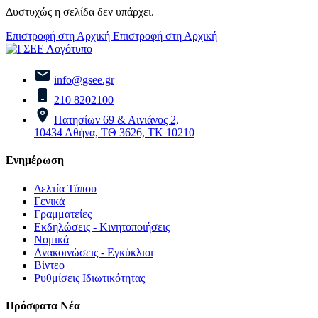
Δυστυχώς η σελίδα δεν υπάρχει.
Επιστροφή στη Αρχική
Επιστροφή στη Αρχική
info@gsee.gr
210 8202100
Πατησίων 69 & Αινιάνος 2,
10434 Αθήνα, ΤΘ 3626, ΤΚ 10210
Ενημέρωση
Δελτία Τύπου
Γενικά
Γραμματείες
Εκδηλώσεις - Κινητοποιήσεις
Νομικά
Ανακοινώσεις - Εγκύκλιοι
Βίντεο
Ρυθμίσεις Ιδιωτικότητας
Πρόσφατα Νέα