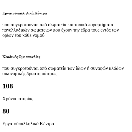
Εργατοϋπαλληλικά Κέντρα
που συγκροτούνται από σωματεία και τοπικά παραρτήματα
πανελλαδικών σωματείων που έχουν την έδρα τους εντός των
ορίων του κάθε νομού
Κλαδικές Ομοσπονδίες
που συγκροτούνται από σωματεία των ίδιων ή συναφών κλάδων
οικονομικής δραστηριότητας
108
Χρόνια ιστορίας
80
Εργατοϋπαλληλικά Κέντρα