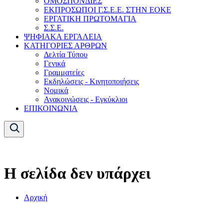
ΟΜΟΣΠΟΝΔΙΕΣ
ΕΚΠΡΟΣΩΠΟΙ Γ.Σ.Ε.Ε. ΣΤΗΝ ΕΟΚΕ
ΕΡΓΑΤΙΚΗ ΠΡΩΤΟΜΑΓΙΑ
Σ.Σ.Ε.
ΨΗΦΙΑΚΑ ΕΡΓΑΛΕΙΑ
ΚΑΤΗΓΟΡΙΕΣ ΑΡΘΡΩΝ
Δελτία Τύπου
Γενικά
Γραμματείες
Εκδηλώσεις - Κινητοποιήσεις
Νομικά
Ανακοινώσεις - Εγκύκλιοι
ΕΠΙΚΟΙΝΩΝΙΑ
Η σελίδα δεν υπάρχει
Αρχική