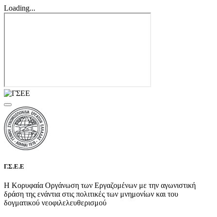
Loading...
Γ.Σ.Ε.Ε
Η Κορυφαία Οργάνωση των Εργαζομένων με την αγωνιστική
δράση της ενάντια στις πολιτικές των μνημονίων και του
δογματικού νεοφιλελευθερισμού