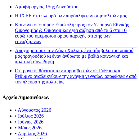
Αμοιβή αργίας 15ης Αυγούστου
H ΓΣΕΕ στο πλευρό των πυρόπληκτων συμπολιτών μας
Κοινωνικοί εταίροι: Επιστολή προς τον Υπουργό Εθνικής
Οικονομίας & Οικονομικών για αύξηση από τα 6 στα 10
ευρώ του ημερήσιου ορίου παροχής σίτισης των
εργαζόμενων
Αποχαιρετούμε τον Λάκη Χαλκιά, ένα σύμβολο του λαϊκού
μας τραγουδιού κι έναν άνθρωπο με βαθιά κοινωνική και
πολιτική συνείδηση
Οι τραγικοί θάνατοι των πυροσβεστών σε Γύθειο και
Ρέθυμνο αναδεικνύουν την ανάγκη γενναίων αποφάσεων από
την πλευρά της πολιτείας
Αρχείο Δημοσιεύσεων
•
Αύγουστος 2026
•
Ιούλιος 2026
•
Ιούνιος 2026
•
Μάιος 2026
•
Απρίλιος 2026