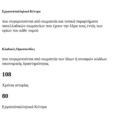
Εργατοϋπαλληλικά Κέντρα
που συγκροτούνται από σωματεία και τοπικά παραρτήματα
πανελλαδικών σωματείων που έχουν την έδρα τους εντός των
ορίων του κάθε νομού
Κλαδικές Ομοσπονδίες
που συγκροτούνται από σωματεία των ίδιων ή συναφών κλάδων
οικονομικής δραστηριότητας
108
Χρόνια ιστορίας
80
Εργατοϋπαλληλικά Κέντρα