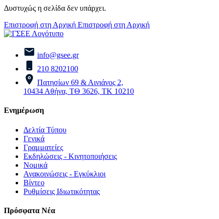
Δυστυχώς η σελίδα δεν υπάρχει.
Επιστροφή στη Αρχική
Επιστροφή στη Αρχική
info@gsee.gr
210 8202100
Πατησίων 69 & Αινιάνος 2,
10434 Αθήνα, ΤΘ 3626, ΤΚ 10210
Ενημέρωση
Δελτία Τύπου
Γενικά
Γραμματείες
Εκδηλώσεις - Κινητοποιήσεις
Νομικά
Ανακοινώσεις - Εγκύκλιοι
Βίντεο
Ρυθμίσεις Ιδιωτικότητας
Πρόσφατα Νέα