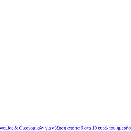
ονομίας & Οικονομικών για αύξηση από τα 6 στα 10 ευρώ του ημερήσ