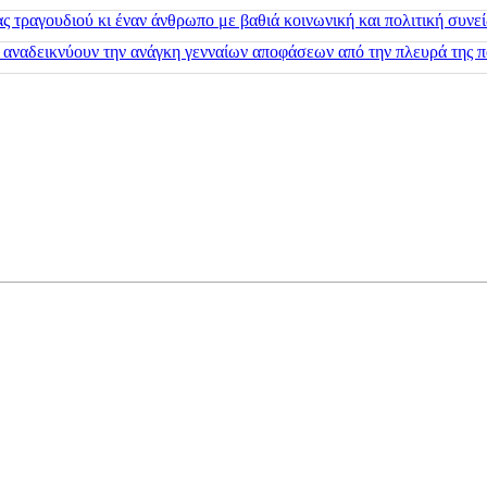
 τραγουδιού κι έναν άνθρωπο με βαθιά κοινωνική και πολιτική συνε
 αναδεικνύουν την ανάγκη γενναίων αποφάσεων από την πλευρά της π