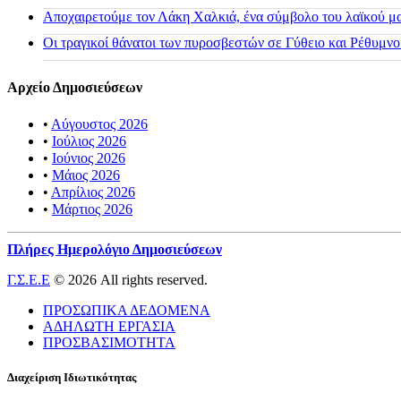
Αποχαιρετούμε τον Λάκη Χαλκιά, ένα σύμβολο του λαϊκού μας
Οι τραγικοί θάνατοι των πυροσβεστών σε Γύθειο και Ρέθυμνο
Αρχείο Δημοσιεύσεων
•
Αύγουστος 2026
•
Ιούλιος 2026
•
Ιούνιος 2026
•
Μάιος 2026
•
Απρίλιος 2026
•
Μάρτιος 2026
Πλήρες Ημερολόγιο Δημοσιεύσεων
Γ.Σ.Ε.Ε
© 2026 All rights reserved.
ΠΡΟΣΩΠΙΚΑ ΔΕΔΟΜΕΝΑ
ΑΔΗΛΩΤΗ ΕΡΓΑΣΙΑ
ΠΡΟΣΒΑΣΙΜΟΤΗΤΑ
Διαχείριση Ιδιωτικότητας