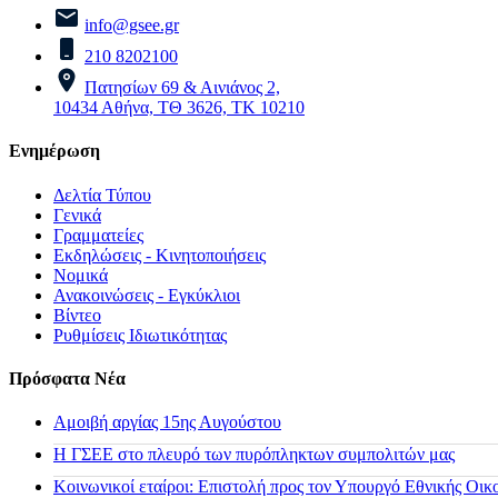
info@gsee.gr
210 8202100
Πατησίων 69 & Αινιάνος 2,
10434 Αθήνα, ΤΘ 3626, ΤΚ 10210
Ενημέρωση
Δελτία Τύπου
Γενικά
Γραμματείες
Εκδηλώσεις - Κινητοποιήσεις
Νομικά
Ανακοινώσεις - Εγκύκλιοι
Βίντεο
Ρυθμίσεις Ιδιωτικότητας
Πρόσφατα Νέα
Αμοιβή αργίας 15ης Αυγούστου
H ΓΣΕΕ στο πλευρό των πυρόπληκτων συμπολιτών μας
Κοινωνικοί εταίροι: Επιστολή προς τον Υπουργό Εθνικής Οικ