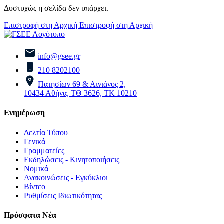
Δυστυχώς η σελίδα δεν υπάρχει.
Επιστροφή στη Αρχική
Επιστροφή στη Αρχική
info@gsee.gr
210 8202100
Πατησίων 69 & Αινιάνος 2,
10434 Αθήνα, ΤΘ 3626, ΤΚ 10210
Ενημέρωση
Δελτία Τύπου
Γενικά
Γραμματείες
Εκδηλώσεις - Κινητοποιήσεις
Νομικά
Ανακοινώσεις - Εγκύκλιοι
Βίντεο
Ρυθμίσεις Ιδιωτικότητας
Πρόσφατα Νέα