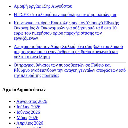
Αμοιβή αργίας 15ης Αυγούστου
H ΓΣΕΕ στο πλευρό των πυρόπληκτων συμπολιτών μας
Κοινωνικοί εταίροι: Επιστολή προς τον Υπουργό Εθνικής
Οικονομίας & Οικονομικών για αύξηση από τα 6 στα 10
ευρώ του ημερήσιου ορίου παροχής σίτισης των
εργαζόμενων
Αποχαιρετούμε τον Λάκη Χαλκιά, ένα σύμβολο του λαϊκού
μας τραγουδιού κι έναν άνθρωπο με βαθιά κοινωνική και
πολιτική συνείδηση
Οι τραγικοί θάνατοι των πυροσβεστών σε Γύθειο και
Ρέθυμνο αναδεικνύουν την ανάγκη γενναίων αποφάσεων από
την πλευρά της πολιτείας
Αρχείο Δημοσιεύσεων
•
Αύγουστος 2026
•
Ιούλιος 2026
•
Ιούνιος 2026
•
Μάιος 2026
•
Απρίλιος 2026