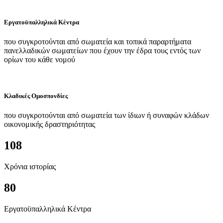
Εργατοϋπαλληλικά Κέντρα
που συγκροτούνται από σωματεία και τοπικά παραρτήματα
πανελλαδικών σωματείων που έχουν την έδρα τους εντός των
ορίων του κάθε νομού
Κλαδικές Ομοσπονδίες
που συγκροτούνται από σωματεία των ίδιων ή συναφών κλάδων
οικονομικής δραστηριότητας
108
Χρόνια ιστορίας
80
Εργατοϋπαλληλικά Κέντρα