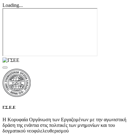
Loading...
Γ.Σ.Ε.Ε
Η Κορυφαία Οργάνωση των Εργαζομένων με την αγωνιστική
δράση της ενάντια στις πολιτικές των μνημονίων και του
δογματικού νεοφιλελευθερισμού