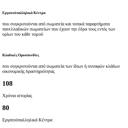
Εργατοϋπαλληλικά Κέντρα
που συγκροτούνται από σωματεία και τοπικά παραρτήματα
πανελλαδικών σωματείων που έχουν την έδρα τους εντός των
ορίων του κάθε νομού
Κλαδικές Ομοσπονδίες
που συγκροτούνται από σωματεία των ίδιων ή συναφών κλάδων
οικονομικής δραστηριότητας
108
Χρόνια ιστορίας
80
Εργατοϋπαλληλικά Κέντρα