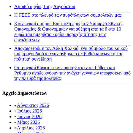
Αμοιβή αργίας 15ης Αυγούστου
H ΓΣΕΕ στο πλευρό των πυρόπληκτων συμπολιτών μας
Κοινωνικοί εταίροι: Επιστολή προς τον Υπουργό Εθνικής
Οικονομίας & Οικονομικών για αύξηση από τα 6 στα 10
ευρώ του ημερήσιου ορίου παροχής σίτισης των
εργαζόμενων
Αποχαιρετούμε τον Λάκη Χαλκιά, ένα σύμβολο του λαϊκού
μας τραγουδιού κι έναν άνθρωπο με βαθιά κοινωνική και
πολιτική συνείδηση
Οι τραγικοί θάνατοι των πυροσβεστών σε Γύθειο και
Ρέθυμνο αναδεικνύουν την ανάγκη γενναίων αποφάσεων από
την πλευρά της πολιτείας
Αρχείο Δημοσιεύσεων
•
Αύγουστος 2026
•
Ιούλιος 2026
•
Ιούνιος 2026
•
Μάιος 2026
•
Απρίλιος 2026