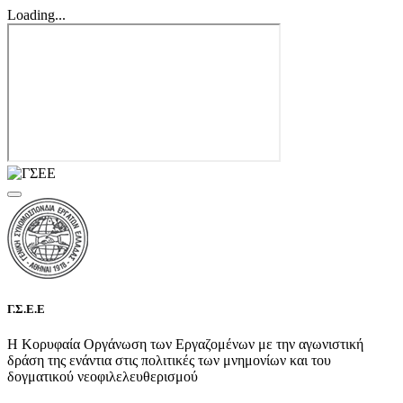
Loading...
Γ.Σ.Ε.Ε
Η Κορυφαία Οργάνωση των Εργαζομένων με την αγωνιστική
δράση της ενάντια στις πολιτικές των μνημονίων και του
δογματικού νεοφιλελευθερισμού