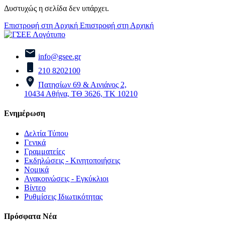
Δυστυχώς η σελίδα δεν υπάρχει.
Επιστροφή στη Αρχική
Επιστροφή στη Αρχική
info@gsee.gr
210 8202100
Πατησίων 69 & Αινιάνος 2,
10434 Αθήνα, ΤΘ 3626, ΤΚ 10210
Ενημέρωση
Δελτία Τύπου
Γενικά
Γραμματείες
Εκδηλώσεις - Κινητοποιήσεις
Νομικά
Ανακοινώσεις - Εγκύκλιοι
Βίντεο
Ρυθμίσεις Ιδιωτικότητας
Πρόσφατα Νέα