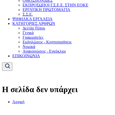
ΟΜΟΣΠΟΝΔΙΕΣ
ΕΚΠΡΟΣΩΠΟΙ Γ.Σ.Ε.Ε. ΣΤΗΝ ΕΟΚΕ
ΕΡΓΑΤΙΚΗ ΠΡΩΤΟΜΑΓΙΑ
Σ.Σ.Ε.
ΨΗΦΙΑΚΑ ΕΡΓΑΛΕΙΑ
ΚΑΤΗΓΟΡΙΕΣ ΑΡΘΡΩΝ
Δελτία Τύπου
Γενικά
Γραμματείες
Εκδηλώσεις - Κινητοποιήσεις
Νομικά
Ανακοινώσεις - Εγκύκλιοι
ΕΠΙΚΟΙΝΩΝΙΑ
Η σελίδα δεν υπάρχει
Αρχική