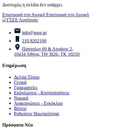
Δυστυχώς η σελίδα δεν υπάρχει.
Επιστροφή στη Αρχική
Επιστροφή στη Αρχική
info@gsee.gr
210 8202100
Πατησίων 69 & Αινιάνος 2,
10434 Αθήνα, ΤΘ 3626, ΤΚ 10210
Ενημέρωση
Δελτία Τύπου
Γενικά
Γραμματείες
Εκδηλώσεις - Κινητοποιήσεις
Νομικά
Ανακοινώσεις - Εγκύκλιοι
Βίντεο
Ρυθμίσεις Ιδιωτικότητας
Πρόσφατα Νέα