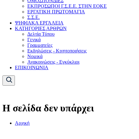
ΟΜΟΣΠΟΝΔΙΕΣ
ΕΚΠΡΟΣΩΠΟΙ Γ.Σ.Ε.Ε. ΣΤΗΝ ΕΟΚΕ
ΕΡΓΑΤΙΚΗ ΠΡΩΤΟΜΑΓΙΑ
Σ.Σ.Ε.
ΨΗΦΙΑΚΑ ΕΡΓΑΛΕΙΑ
ΚΑΤΗΓΟΡΙΕΣ ΑΡΘΡΩΝ
Δελτία Τύπου
Γενικά
Γραμματείες
Εκδηλώσεις - Κινητοποιήσεις
Νομικά
Ανακοινώσεις - Εγκύκλιοι
ΕΠΙΚΟΙΝΩΝΙΑ
Η σελίδα δεν υπάρχει
Αρχική