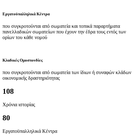
Εργατοϋπαλληλικά Κέντρα
που συγκροτούνται από σωματεία και τοπικά παραρτήματα
πανελλαδικών σωματείων που έχουν την έδρα τους εντός των
ορίων του κάθε νομού
Κλαδικές Ομοσπονδίες
που συγκροτούνται από σωματεία των ίδιων ή συναφών κλάδων
οικονομικής δραστηριότητας
108
Χρόνια ιστορίας
80
Εργατοϋπαλληλικά Κέντρα