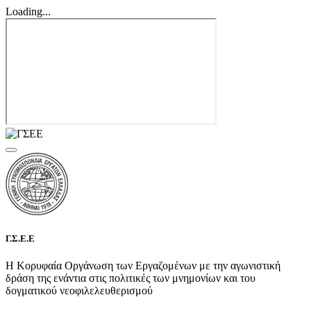
Loading...
Γ.Σ.Ε.Ε
Η Κορυφαία Οργάνωση των Εργαζομένων με την αγωνιστική
δράση της ενάντια στις πολιτικές των μνημονίων και του
δογματικού νεοφιλελευθερισμού