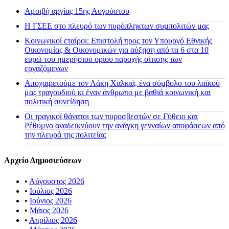
Αμοιβή αργίας 15ης Αυγούστου
H ΓΣΕΕ στο πλευρό των πυρόπληκτων συμπολιτών μας
Κοινωνικοί εταίροι: Επιστολή προς τον Υπουργό Εθνικής
Οικονομίας & Οικονομικών για αύξηση από τα 6 στα 10
ευρώ του ημερήσιου ορίου παροχής σίτισης των
εργαζόμενων
Αποχαιρετούμε τον Λάκη Χαλκιά, ένα σύμβολο του λαϊκού
μας τραγουδιού κι έναν άνθρωπο με βαθιά κοινωνική και
πολιτική συνείδηση
Οι τραγικοί θάνατοι των πυροσβεστών σε Γύθειο και
Ρέθυμνο αναδεικνύουν την ανάγκη γενναίων αποφάσεων από
την πλευρά της πολιτείας
Αρχείο Δημοσιεύσεων
•
Αύγουστος 2026
•
Ιούλιος 2026
•
Ιούνιος 2026
•
Μάιος 2026
•
Απρίλιος 2026