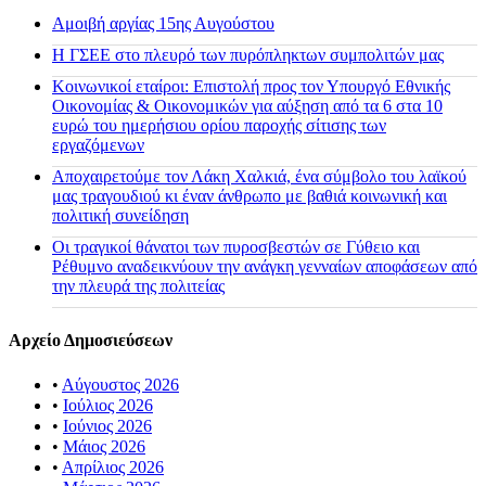
Αμοιβή αργίας 15ης Αυγούστου
H ΓΣΕΕ στο πλευρό των πυρόπληκτων συμπολιτών μας
Κοινωνικοί εταίροι: Επιστολή προς τον Υπουργό Εθνικής
Οικονομίας & Οικονομικών για αύξηση από τα 6 στα 10
ευρώ του ημερήσιου ορίου παροχής σίτισης των
εργαζόμενων
Αποχαιρετούμε τον Λάκη Χαλκιά, ένα σύμβολο του λαϊκού
μας τραγουδιού κι έναν άνθρωπο με βαθιά κοινωνική και
πολιτική συνείδηση
Οι τραγικοί θάνατοι των πυροσβεστών σε Γύθειο και
Ρέθυμνο αναδεικνύουν την ανάγκη γενναίων αποφάσεων από
την πλευρά της πολιτείας
Αρχείο Δημοσιεύσεων
•
Αύγουστος 2026
•
Ιούλιος 2026
•
Ιούνιος 2026
•
Μάιος 2026
•
Απρίλιος 2026