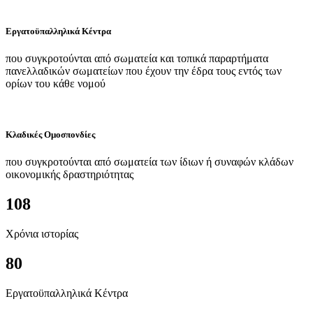
Εργατοϋπαλληλικά Κέντρα
που συγκροτούνται από σωματεία και τοπικά παραρτήματα
πανελλαδικών σωματείων που έχουν την έδρα τους εντός των
ορίων του κάθε νομού
Κλαδικές Ομοσπονδίες
που συγκροτούνται από σωματεία των ίδιων ή συναφών κλάδων
οικονομικής δραστηριότητας
108
Χρόνια ιστορίας
80
Εργατοϋπαλληλικά Κέντρα