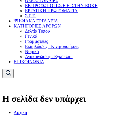
ΟΜΟΣΠΟΝΔΙΕΣ
ΕΚΠΡΟΣΩΠΟΙ Γ.Σ.Ε.Ε. ΣΤΗΝ ΕΟΚΕ
ΕΡΓΑΤΙΚΗ ΠΡΩΤΟΜΑΓΙΑ
Σ.Σ.Ε.
ΨΗΦΙΑΚΑ ΕΡΓΑΛΕΙΑ
ΚΑΤΗΓΟΡΙΕΣ ΑΡΘΡΩΝ
Δελτία Τύπου
Γενικά
Γραμματείες
Εκδηλώσεις - Κινητοποιήσεις
Νομικά
Ανακοινώσεις - Εγκύκλιοι
ΕΠΙΚΟΙΝΩΝΙΑ
Η σελίδα δεν υπάρχει
Αρχική