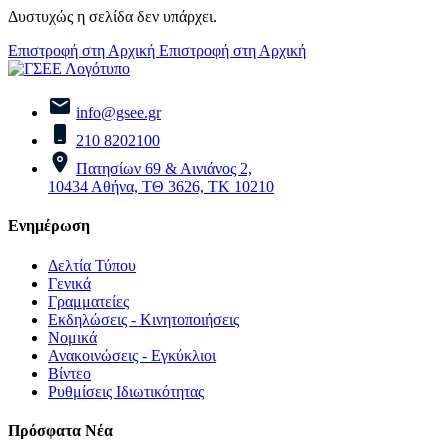
Δυστυχώς η σελίδα δεν υπάρχει.
Επιστροφή στη Αρχική
Επιστροφή στη Αρχική
info@gsee.gr
210 8202100
Πατησίων 69 & Αινιάνος 2,
10434 Αθήνα, ΤΘ 3626, ΤΚ 10210
Ενημέρωση
Δελτία Τύπου
Γενικά
Γραμματείες
Εκδηλώσεις - Κινητοποιήσεις
Νομικά
Ανακοινώσεις - Εγκύκλιοι
Βίντεο
Ρυθμίσεις Ιδιωτικότητας
Πρόσφατα Νέα