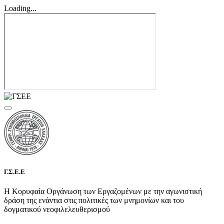
Loading...
Γ.Σ.Ε.Ε
Η Κορυφαία Οργάνωση των Εργαζομένων με την αγωνιστική
δράση της ενάντια στις πολιτικές των μνημονίων και του
δογματικού νεοφιλελευθερισμού