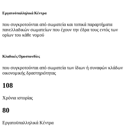
Εργατοϋπαλληλικά Κέντρα
που συγκροτούνται από σωματεία και τοπικά παραρτήματα
πανελλαδικών σωματείων που έχουν την έδρα τους εντός των
ορίων του κάθε νομού
Κλαδικές Ομοσπονδίες
που συγκροτούνται από σωματεία των ίδιων ή συναφών κλάδων
οικονομικής δραστηριότητας
108
Χρόνια ιστορίας
80
Εργατοϋπαλληλικά Κέντρα