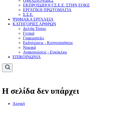
ΟΜΟΣΠΟΝΔΙΕΣ
ΕΚΠΡΟΣΩΠΟΙ Γ.Σ.Ε.Ε. ΣΤΗΝ ΕΟΚΕ
ΕΡΓΑΤΙΚΗ ΠΡΩΤΟΜΑΓΙΑ
Σ.Σ.Ε.
ΨΗΦΙΑΚΑ ΕΡΓΑΛΕΙΑ
ΚΑΤΗΓΟΡΙΕΣ ΑΡΘΡΩΝ
Δελτία Τύπου
Γενικά
Γραμματείες
Εκδηλώσεις - Κινητοποιήσεις
Νομικά
Ανακοινώσεις - Εγκύκλιοι
ΕΠΙΚΟΙΝΩΝΙΑ
Η σελίδα δεν υπάρχει
Αρχική