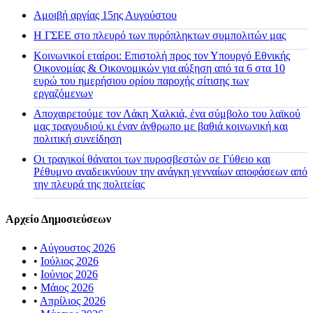
Αμοιβή αργίας 15ης Αυγούστου
H ΓΣΕΕ στο πλευρό των πυρόπληκτων συμπολιτών μας
Κοινωνικοί εταίροι: Επιστολή προς τον Υπουργό Εθνικής
Οικονομίας & Οικονομικών για αύξηση από τα 6 στα 10
ευρώ του ημερήσιου ορίου παροχής σίτισης των
εργαζόμενων
Αποχαιρετούμε τον Λάκη Χαλκιά, ένα σύμβολο του λαϊκού
μας τραγουδιού κι έναν άνθρωπο με βαθιά κοινωνική και
πολιτική συνείδηση
Οι τραγικοί θάνατοι των πυροσβεστών σε Γύθειο και
Ρέθυμνο αναδεικνύουν την ανάγκη γενναίων αποφάσεων από
την πλευρά της πολιτείας
Αρχείο Δημοσιεύσεων
•
Αύγουστος 2026
•
Ιούλιος 2026
•
Ιούνιος 2026
•
Μάιος 2026
•
Απρίλιος 2026