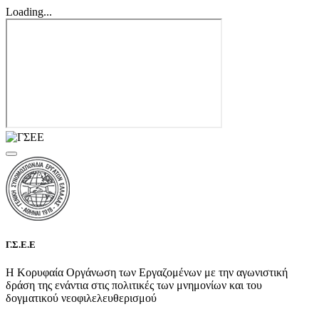
Loading...
Γ.Σ.Ε.Ε
Η Κορυφαία Οργάνωση των Εργαζομένων με την αγωνιστική
δράση της ενάντια στις πολιτικές των μνημονίων και του
δογματικού νεοφιλελευθερισμού