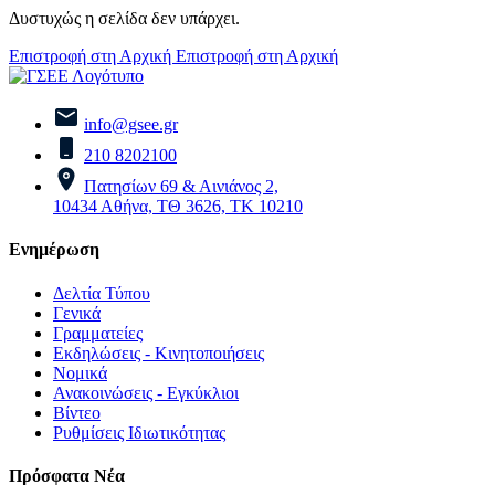
Δυστυχώς η σελίδα δεν υπάρχει.
Επιστροφή στη Αρχική
Επιστροφή στη Αρχική
info@gsee.gr
210 8202100
Πατησίων 69 & Αινιάνος 2,
10434 Αθήνα, ΤΘ 3626, ΤΚ 10210
Ενημέρωση
Δελτία Τύπου
Γενικά
Γραμματείες
Εκδηλώσεις - Κινητοποιήσεις
Νομικά
Ανακοινώσεις - Εγκύκλιοι
Βίντεο
Ρυθμίσεις Ιδιωτικότητας
Πρόσφατα Νέα