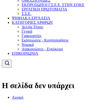
ΟΜΟΣΠΟΝΔΙΕΣ
ΕΚΠΡΟΣΩΠΟΙ Γ.Σ.Ε.Ε. ΣΤΗΝ ΕΟΚΕ
ΕΡΓΑΤΙΚΗ ΠΡΩΤΟΜΑΓΙΑ
Σ.Σ.Ε.
ΨΗΦΙΑΚΑ ΕΡΓΑΛΕΙΑ
ΚΑΤΗΓΟΡΙΕΣ ΑΡΘΡΩΝ
Δελτία Τύπου
Γενικά
Γραμματείες
Εκδηλώσεις - Κινητοποιήσεις
Νομικά
Ανακοινώσεις - Εγκύκλιοι
ΕΠΙΚΟΙΝΩΝΙΑ
Η σελίδα δεν υπάρχει
Αρχική