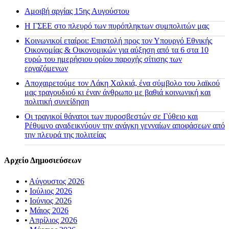
Αμοιβή αργίας 15ης Αυγούστου
H ΓΣΕΕ στο πλευρό των πυρόπληκτων συμπολιτών μας
Κοινωνικοί εταίροι: Επιστολή προς τον Υπουργό Εθνικής
Οικονομίας & Οικονομικών για αύξηση από τα 6 στα 10
ευρώ του ημερήσιου ορίου παροχής σίτισης των
εργαζόμενων
Αποχαιρετούμε τον Λάκη Χαλκιά, ένα σύμβολο του λαϊκού
μας τραγουδιού κι έναν άνθρωπο με βαθιά κοινωνική και
πολιτική συνείδηση
Οι τραγικοί θάνατοι των πυροσβεστών σε Γύθειο και
Ρέθυμνο αναδεικνύουν την ανάγκη γενναίων αποφάσεων από
την πλευρά της πολιτείας
Αρχείο Δημοσιεύσεων
•
Αύγουστος 2026
•
Ιούλιος 2026
•
Ιούνιος 2026
•
Μάιος 2026
•
Απρίλιος 2026