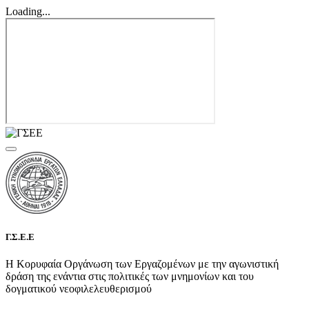
Loading...
Γ.Σ.Ε.Ε
Η Κορυφαία Οργάνωση των Εργαζομένων με την αγωνιστική
δράση της ενάντια στις πολιτικές των μνημονίων και του
δογματικού νεοφιλελευθερισμού