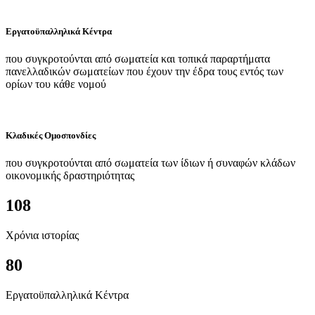
Εργατοϋπαλληλικά Κέντρα
που συγκροτούνται από σωματεία και τοπικά παραρτήματα
πανελλαδικών σωματείων που έχουν την έδρα τους εντός των
ορίων του κάθε νομού
Κλαδικές Ομοσπονδίες
που συγκροτούνται από σωματεία των ίδιων ή συναφών κλάδων
οικονομικής δραστηριότητας
108
Χρόνια ιστορίας
80
Εργατοϋπαλληλικά Κέντρα