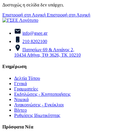
Δυστυχώς η σελίδα δεν υπάρχει.
Επιστροφή στη Αρχική
Επιστροφή στη Αρχική
info@gsee.gr
210 8202100
Πατησίων 69 & Αινιάνος 2,
10434 Αθήνα, ΤΘ 3626, ΤΚ 10210
Ενημέρωση
Δελτία Τύπου
Γενικά
Γραμματείες
Εκδηλώσεις - Κινητοποιήσεις
Νομικά
Ανακοινώσεις - Εγκύκλιοι
Βίντεο
Ρυθμίσεις Ιδιωτικότητας
Πρόσφατα Νέα