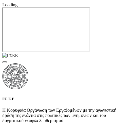
Loading...
Γ.Σ.Ε.Ε
Η Κορυφαία Οργάνωση των Εργαζομένων με την αγωνιστική
δράση της ενάντια στις πολιτικές των μνημονίων και του
δογματικού νεοφιλελευθερισμού