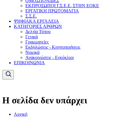
ΟΜΟΣΠΟΝΔΙΕΣ
ΕΚΠΡΟΣΩΠΟΙ Γ.Σ.Ε.Ε. ΣΤΗΝ ΕΟΚΕ
ΕΡΓΑΤΙΚΗ ΠΡΩΤΟΜΑΓΙΑ
Σ.Σ.Ε.
ΨΗΦΙΑΚΑ ΕΡΓΑΛΕΙΑ
ΚΑΤΗΓΟΡΙΕΣ ΑΡΘΡΩΝ
Δελτία Τύπου
Γενικά
Γραμματείες
Εκδηλώσεις - Κινητοποιήσεις
Νομικά
Ανακοινώσεις - Εγκύκλιοι
ΕΠΙΚΟΙΝΩΝΙΑ
Η σελίδα δεν υπάρχει
Αρχική