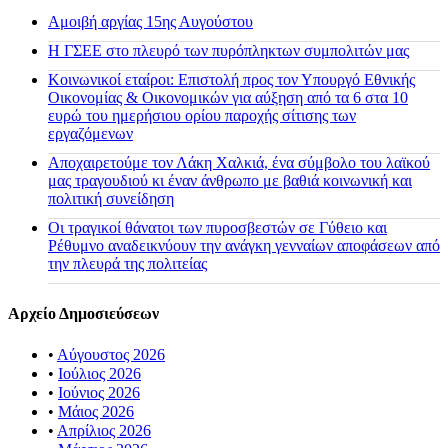
Αμοιβή αργίας 15ης Αυγούστου
H ΓΣΕΕ στο πλευρό των πυρόπληκτων συμπολιτών μας
Κοινωνικοί εταίροι: Επιστολή προς τον Υπουργό Εθνικής
Οικονομίας & Οικονομικών για αύξηση από τα 6 στα 10
ευρώ του ημερήσιου ορίου παροχής σίτισης των
εργαζόμενων
Αποχαιρετούμε τον Λάκη Χαλκιά, ένα σύμβολο του λαϊκού
μας τραγουδιού κι έναν άνθρωπο με βαθιά κοινωνική και
πολιτική συνείδηση
Οι τραγικοί θάνατοι των πυροσβεστών σε Γύθειο και
Ρέθυμνο αναδεικνύουν την ανάγκη γενναίων αποφάσεων από
την πλευρά της πολιτείας
Αρχείο Δημοσιεύσεων
•
Αύγουστος 2026
•
Ιούλιος 2026
•
Ιούνιος 2026
•
Μάιος 2026
•
Απρίλιος 2026