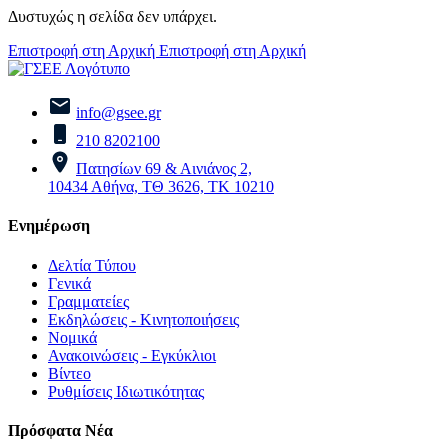
Δυστυχώς η σελίδα δεν υπάρχει.
Επιστροφή στη Αρχική
Επιστροφή στη Αρχική
info@gsee.gr
210 8202100
Πατησίων 69 & Αινιάνος 2,
10434 Αθήνα, ΤΘ 3626, ΤΚ 10210
Ενημέρωση
Δελτία Τύπου
Γενικά
Γραμματείες
Εκδηλώσεις - Κινητοποιήσεις
Νομικά
Ανακοινώσεις - Εγκύκλιοι
Βίντεο
Ρυθμίσεις Ιδιωτικότητας
Πρόσφατα Νέα