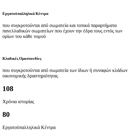
Εργατοϋπαλληλικά Κέντρα
που συγκροτούνται από σωματεία και τοπικά παραρτήματα
πανελλαδικών σωματείων που έχουν την έδρα τους εντός των
ορίων του κάθε νομού
Κλαδικές Ομοσπονδίες
που συγκροτούνται από σωματεία των ίδιων ή συναφών κλάδων
οικονομικής δραστηριότητας
108
Χρόνια ιστορίας
80
Εργατοϋπαλληλικά Κέντρα