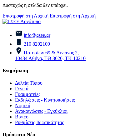
Δυστυχώς η σελίδα δεν υπάρχει.
Επιστροφή στη Αρχική
Επιστροφή στη Αρχική
info@gsee.gr
210 8202100
Πατησίων 69 & Αινιάνος 2,
10434 Αθήνα, ΤΘ 3626, ΤΚ 10210
Ενημέρωση
Δελτία Τύπου
Γενικά
Γραμματείες
Εκδηλώσεις - Κινητοποιήσεις
Νομικά
Ανακοινώσεις - Εγκύκλιοι
Βίντεο
Ρυθμίσεις Ιδιωτικότητας
Πρόσφατα Νέα