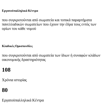
Εργατοϋπαλληλικά Κέντρα
που συγκροτούνται από σωματεία και τοπικά παραρτήματα
πανελλαδικών σωματείων που έχουν την έδρα τους εντός των
ορίων του κάθε νομού
Κλαδικές Ομοσπονδίες
που συγκροτούνται από σωματεία των ίδιων ή συναφών κλάδων
οικονομικής δραστηριότητας
108
Χρόνια ιστορίας
80
Εργατοϋπαλληλικά Κέντρα