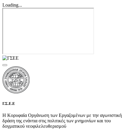
Loading...
Γ.Σ.Ε.Ε
Η Κορυφαία Οργάνωση των Εργαζομένων με την αγωνιστική
δράση της ενάντια στις πολιτικές των μνημονίων και του
δογματικού νεοφιλελευθερισμού