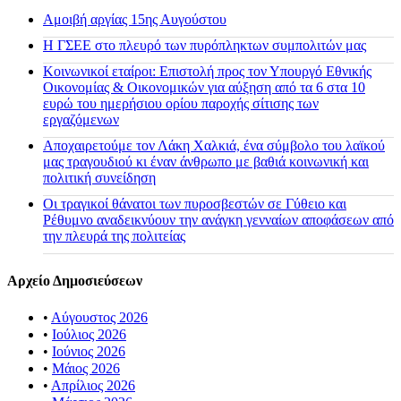
Αμοιβή αργίας 15ης Αυγούστου
H ΓΣΕΕ στο πλευρό των πυρόπληκτων συμπολιτών μας
Κοινωνικοί εταίροι: Επιστολή προς τον Υπουργό Εθνικής
Οικονομίας & Οικονομικών για αύξηση από τα 6 στα 10
ευρώ του ημερήσιου ορίου παροχής σίτισης των
εργαζόμενων
Αποχαιρετούμε τον Λάκη Χαλκιά, ένα σύμβολο του λαϊκού
μας τραγουδιού κι έναν άνθρωπο με βαθιά κοινωνική και
πολιτική συνείδηση
Οι τραγικοί θάνατοι των πυροσβεστών σε Γύθειο και
Ρέθυμνο αναδεικνύουν την ανάγκη γενναίων αποφάσεων από
την πλευρά της πολιτείας
Αρχείο Δημοσιεύσεων
•
Αύγουστος 2026
•
Ιούλιος 2026
•
Ιούνιος 2026
•
Μάιος 2026
•
Απρίλιος 2026