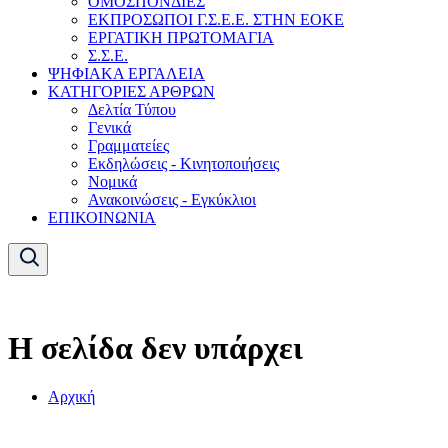
ΟΜΟΣΠΟΝΔΙΕΣ
ΕΚΠΡΟΣΩΠΟΙ Γ.Σ.Ε.Ε. ΣΤΗΝ ΕΟΚΕ
ΕΡΓΑΤΙΚΗ ΠΡΩΤΟΜΑΓΙΑ
Σ.Σ.Ε.
ΨΗΦΙΑΚΑ ΕΡΓΑΛΕΙΑ
ΚΑΤΗΓΟΡΙΕΣ ΑΡΘΡΩΝ
Δελτία Τύπου
Γενικά
Γραμματείες
Εκδηλώσεις - Κινητοποιήσεις
Νομικά
Ανακοινώσεις - Εγκύκλιοι
ΕΠΙΚΟΙΝΩΝΙΑ
Η σελίδα δεν υπάρχει
Αρχική