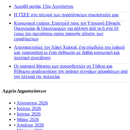
Αμοιβή αργίας 15ης Αυγούστου
H ΓΣΕΕ στο πλευρό των πυρόπληκτων συμπολιτών μας
Κοινωνικοί εταίροι: Επιστολή προς τον Υπουργό Εθνικής
Οικονομίας & Οικονομικών για αύξηση από τα 6 στα 10
ευρώ του ημερήσιου ορίου παροχής σίτισης των
εργαζόμενων
Αποχαιρετούμε τον Λάκη Χαλκιά, ένα σύμβολο του λαϊκού
μας τραγουδιού κι έναν άνθρωπο με βαθιά κοινωνική και
πολιτική συνείδηση
Οι τραγικοί θάνατοι των πυροσβεστών σε Γύθειο και
Ρέθυμνο αναδεικνύουν την ανάγκη γενναίων αποφάσεων από
την πλευρά της πολιτείας
Αρχείο Δημοσιεύσεων
•
Αύγουστος 2026
•
Ιούλιος 2026
•
Ιούνιος 2026
•
Μάιος 2026
•
Απρίλιος 2026