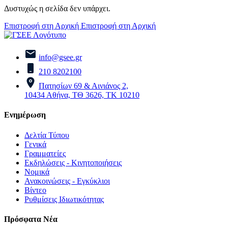
Δυστυχώς η σελίδα δεν υπάρχει.
Επιστροφή στη Αρχική
Επιστροφή στη Αρχική
info@gsee.gr
210 8202100
Πατησίων 69 & Αινιάνος 2,
10434 Αθήνα, ΤΘ 3626, ΤΚ 10210
Ενημέρωση
Δελτία Τύπου
Γενικά
Γραμματείες
Εκδηλώσεις - Κινητοποιήσεις
Νομικά
Ανακοινώσεις - Εγκύκλιοι
Βίντεο
Ρυθμίσεις Ιδιωτικότητας
Πρόσφατα Νέα