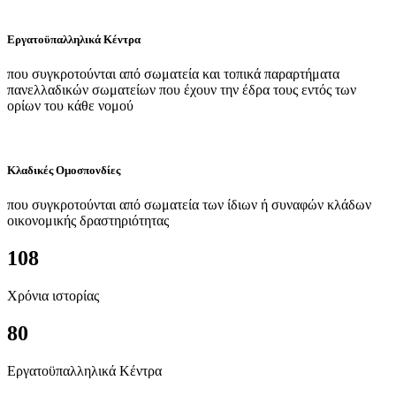
Εργατοϋπαλληλικά Κέντρα
που συγκροτούνται από σωματεία και τοπικά παραρτήματα
πανελλαδικών σωματείων που έχουν την έδρα τους εντός των
ορίων του κάθε νομού
Κλαδικές Ομοσπονδίες
που συγκροτούνται από σωματεία των ίδιων ή συναφών κλάδων
οικονομικής δραστηριότητας
108
Χρόνια ιστορίας
80
Εργατοϋπαλληλικά Κέντρα