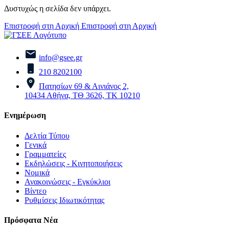
Δυστυχώς η σελίδα δεν υπάρχει.
Επιστροφή στη Αρχική
Επιστροφή στη Αρχική
info@gsee.gr
210 8202100
Πατησίων 69 & Αινιάνος 2,
10434 Αθήνα, ΤΘ 3626, ΤΚ 10210
Ενημέρωση
Δελτία Τύπου
Γενικά
Γραμματείες
Εκδηλώσεις - Κινητοποιήσεις
Νομικά
Ανακοινώσεις - Εγκύκλιοι
Βίντεο
Ρυθμίσεις Ιδιωτικότητας
Πρόσφατα Νέα