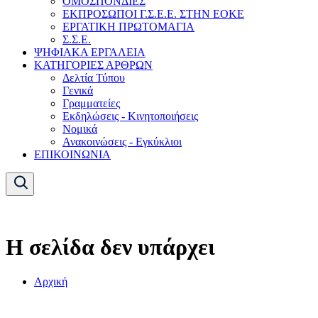
ΟΜΟΣΠΟΝΔΙΕΣ
ΕΚΠΡΟΣΩΠΟΙ Γ.Σ.Ε.Ε. ΣΤΗΝ ΕΟΚΕ
ΕΡΓΑΤΙΚΗ ΠΡΩΤΟΜΑΓΙΑ
Σ.Σ.Ε.
ΨΗΦΙΑΚΑ ΕΡΓΑΛΕΙΑ
ΚΑΤΗΓΟΡΙΕΣ ΑΡΘΡΩΝ
Δελτία Τύπου
Γενικά
Γραμματείες
Εκδηλώσεις - Κινητοποιήσεις
Νομικά
Ανακοινώσεις - Εγκύκλιοι
ΕΠΙΚΟΙΝΩΝΙΑ
Η σελίδα δεν υπάρχει
Αρχική