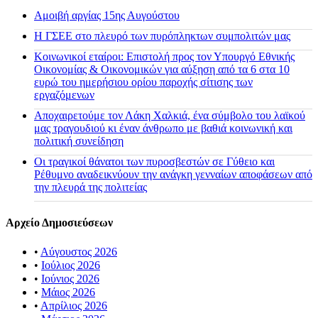
Αμοιβή αργίας 15ης Αυγούστου
H ΓΣΕΕ στο πλευρό των πυρόπληκτων συμπολιτών μας
Κοινωνικοί εταίροι: Επιστολή προς τον Υπουργό Εθνικής
Οικονομίας & Οικονομικών για αύξηση από τα 6 στα 10
ευρώ του ημερήσιου ορίου παροχής σίτισης των
εργαζόμενων
Αποχαιρετούμε τον Λάκη Χαλκιά, ένα σύμβολο του λαϊκού
μας τραγουδιού κι έναν άνθρωπο με βαθιά κοινωνική και
πολιτική συνείδηση
Οι τραγικοί θάνατοι των πυροσβεστών σε Γύθειο και
Ρέθυμνο αναδεικνύουν την ανάγκη γενναίων αποφάσεων από
την πλευρά της πολιτείας
Αρχείο Δημοσιεύσεων
•
Αύγουστος 2026
•
Ιούλιος 2026
•
Ιούνιος 2026
•
Μάιος 2026
•
Απρίλιος 2026