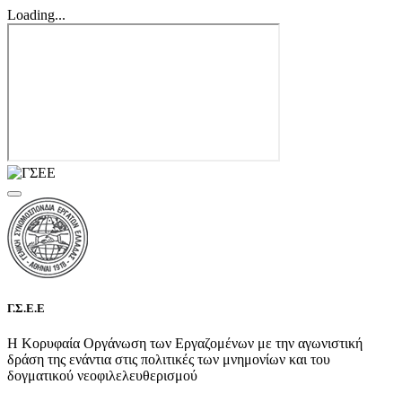
Loading...
Γ.Σ.Ε.Ε
Η Κορυφαία Οργάνωση των Εργαζομένων με την αγωνιστική
δράση της ενάντια στις πολιτικές των μνημονίων και του
δογματικού νεοφιλελευθερισμού