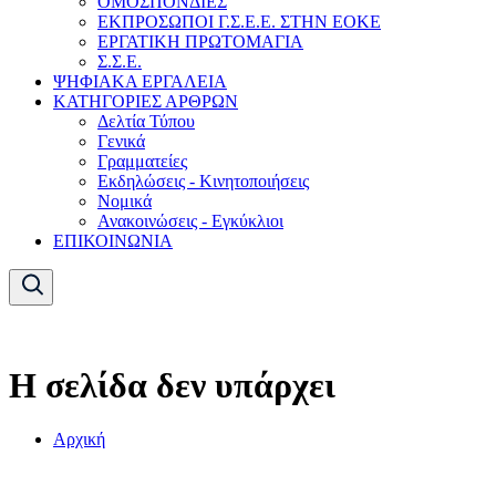
ΟΜΟΣΠΟΝΔΙΕΣ
ΕΚΠΡΟΣΩΠΟΙ Γ.Σ.Ε.Ε. ΣΤΗΝ ΕΟΚΕ
ΕΡΓΑΤΙΚΗ ΠΡΩΤΟΜΑΓΙΑ
Σ.Σ.Ε.
ΨΗΦΙΑΚΑ ΕΡΓΑΛΕΙΑ
ΚΑΤΗΓΟΡΙΕΣ ΑΡΘΡΩΝ
Δελτία Τύπου
Γενικά
Γραμματείες
Εκδηλώσεις - Κινητοποιήσεις
Νομικά
Ανακοινώσεις - Εγκύκλιοι
ΕΠΙΚΟΙΝΩΝΙΑ
Η σελίδα δεν υπάρχει
Αρχική