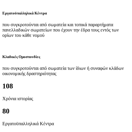
Εργατοϋπαλληλικά Κέντρα
που συγκροτούνται από σωματεία και τοπικά παραρτήματα
πανελλαδικών σωματείων που έχουν την έδρα τους εντός των
ορίων του κάθε νομού
Κλαδικές Ομοσπονδίες
που συγκροτούνται από σωματεία των ίδιων ή συναφών κλάδων
οικονομικής δραστηριότητας
108
Χρόνια ιστορίας
80
Εργατοϋπαλληλικά Κέντρα