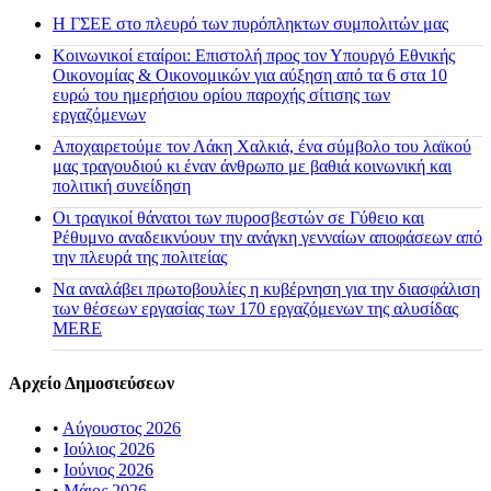
H ΓΣΕΕ στο πλευρό των πυρόπληκτων συμπολιτών μας
Κοινωνικοί εταίροι: Επιστολή προς τον Υπουργό Εθνικής
Οικονομίας & Οικονομικών για αύξηση από τα 6 στα 10
ευρώ του ημερήσιου ορίου παροχής σίτισης των
εργαζόμενων
Αποχαιρετούμε τον Λάκη Χαλκιά, ένα σύμβολο του λαϊκού
μας τραγουδιού κι έναν άνθρωπο με βαθιά κοινωνική και
πολιτική συνείδηση
Οι τραγικοί θάνατοι των πυροσβεστών σε Γύθειο και
Ρέθυμνο αναδεικνύουν την ανάγκη γενναίων αποφάσεων από
την πλευρά της πολιτείας
Να αναλάβει πρωτοβουλίες η κυβέρνηση για την διασφάλιση
των θέσεων εργασίας των 170 εργαζόμενων της αλυσίδας
MERE
Αρχείο Δημοσιεύσεων
•
Αύγουστος 2026
•
Ιούλιος 2026
•
Ιούνιος 2026
•
Μάιος 2026