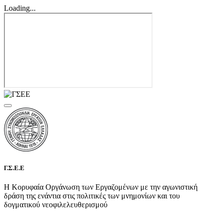
Loading...
Γ.Σ.Ε.Ε
Η Κορυφαία Οργάνωση των Εργαζομένων με την αγωνιστική
δράση της ενάντια στις πολιτικές των μνημονίων και του
δογματικού νεοφιλελευθερισμού