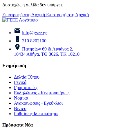
Δυστυχώς η σελίδα δεν υπάρχει.
Επιστροφή στη Αρχική
Επιστροφή στη Αρχική
info@gsee.gr
210 8202100
Πατησίων 69 & Αινιάνος 2,
10434 Αθήνα, ΤΘ 3626, ΤΚ 10210
Ενημέρωση
Δελτία Τύπου
Γενικά
Γραμματείες
Εκδηλώσεις - Κινητοποιήσεις
Νομικά
Ανακοινώσεις - Εγκύκλιοι
Βίντεο
Ρυθμίσεις Ιδιωτικότητας
Πρόσφατα Νέα