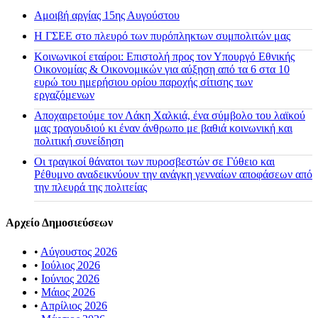
Αμοιβή αργίας 15ης Αυγούστου
H ΓΣΕΕ στο πλευρό των πυρόπληκτων συμπολιτών μας
Κοινωνικοί εταίροι: Επιστολή προς τον Υπουργό Εθνικής
Οικονομίας & Οικονομικών για αύξηση από τα 6 στα 10
ευρώ του ημερήσιου ορίου παροχής σίτισης των
εργαζόμενων
Αποχαιρετούμε τον Λάκη Χαλκιά, ένα σύμβολο του λαϊκού
μας τραγουδιού κι έναν άνθρωπο με βαθιά κοινωνική και
πολιτική συνείδηση
Οι τραγικοί θάνατοι των πυροσβεστών σε Γύθειο και
Ρέθυμνο αναδεικνύουν την ανάγκη γενναίων αποφάσεων από
την πλευρά της πολιτείας
Αρχείο Δημοσιεύσεων
•
Αύγουστος 2026
•
Ιούλιος 2026
•
Ιούνιος 2026
•
Μάιος 2026
•
Απρίλιος 2026