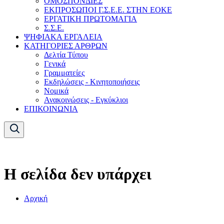
ΟΜΟΣΠΟΝΔΙΕΣ
ΕΚΠΡΟΣΩΠΟΙ Γ.Σ.Ε.Ε. ΣΤΗΝ ΕΟΚΕ
ΕΡΓΑΤΙΚΗ ΠΡΩΤΟΜΑΓΙΑ
Σ.Σ.Ε.
ΨΗΦΙΑΚΑ ΕΡΓΑΛΕΙΑ
ΚΑΤΗΓΟΡΙΕΣ ΑΡΘΡΩΝ
Δελτία Τύπου
Γενικά
Γραμματείες
Εκδηλώσεις - Κινητοποιήσεις
Νομικά
Ανακοινώσεις - Εγκύκλιοι
ΕΠΙΚΟΙΝΩΝΙΑ
Η σελίδα δεν υπάρχει
Αρχική