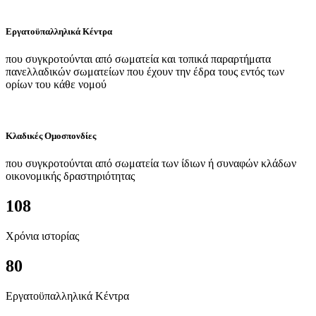
Εργατοϋπαλληλικά Κέντρα
που συγκροτούνται από σωματεία και τοπικά παραρτήματα
πανελλαδικών σωματείων που έχουν την έδρα τους εντός των
ορίων του κάθε νομού
Κλαδικές Ομοσπονδίες
που συγκροτούνται από σωματεία των ίδιων ή συναφών κλάδων
οικονομικής δραστηριότητας
108
Χρόνια ιστορίας
80
Εργατοϋπαλληλικά Κέντρα