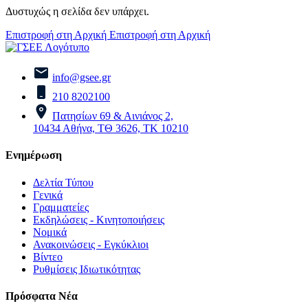
Δυστυχώς η σελίδα δεν υπάρχει.
Επιστροφή στη Αρχική
Επιστροφή στη Αρχική
info@gsee.gr
210 8202100
Πατησίων 69 & Αινιάνος 2,
10434 Αθήνα, ΤΘ 3626, ΤΚ 10210
Ενημέρωση
Δελτία Τύπου
Γενικά
Γραμματείες
Εκδηλώσεις - Κινητοποιήσεις
Νομικά
Ανακοινώσεις - Εγκύκλιοι
Βίντεο
Ρυθμίσεις Ιδιωτικότητας
Πρόσφατα Νέα