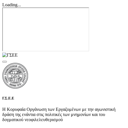
Loading...
Γ.Σ.Ε.Ε
Η Κορυφαία Οργάνωση των Εργαζομένων με την αγωνιστική
δράση της ενάντια στις πολιτικές των μνημονίων και του
δογματικού νεοφιλελευθερισμού