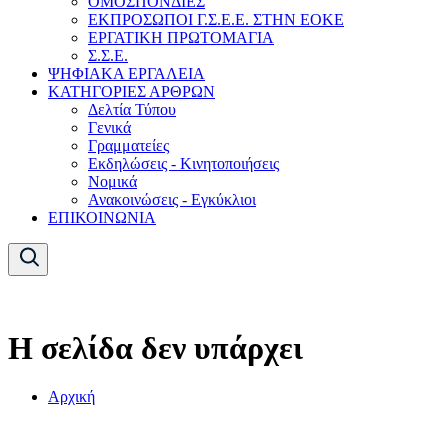
ΟΜΟΣΠΟΝΔΙΕΣ
ΕΚΠΡΟΣΩΠΟΙ Γ.Σ.Ε.Ε. ΣΤΗΝ ΕΟΚΕ
ΕΡΓΑΤΙΚΗ ΠΡΩΤΟΜΑΓΙΑ
Σ.Σ.Ε.
ΨΗΦΙΑΚΑ ΕΡΓΑΛΕΙΑ
ΚΑΤΗΓΟΡΙΕΣ ΑΡΘΡΩΝ
Δελτία Τύπου
Γενικά
Γραμματείες
Εκδηλώσεις - Κινητοποιήσεις
Νομικά
Ανακοινώσεις - Εγκύκλιοι
ΕΠΙΚΟΙΝΩΝΙΑ
Η σελίδα δεν υπάρχει
Αρχική