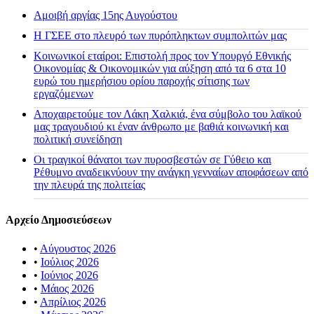
Αμοιβή αργίας 15ης Αυγούστου
H ΓΣΕΕ στο πλευρό των πυρόπληκτων συμπολιτών μας
Κοινωνικοί εταίροι: Επιστολή προς τον Υπουργό Εθνικής
Οικονομίας & Οικονομικών για αύξηση από τα 6 στα 10
ευρώ του ημερήσιου ορίου παροχής σίτισης των
εργαζόμενων
Αποχαιρετούμε τον Λάκη Χαλκιά, ένα σύμβολο του λαϊκού
μας τραγουδιού κι έναν άνθρωπο με βαθιά κοινωνική και
πολιτική συνείδηση
Οι τραγικοί θάνατοι των πυροσβεστών σε Γύθειο και
Ρέθυμνο αναδεικνύουν την ανάγκη γενναίων αποφάσεων από
την πλευρά της πολιτείας
Αρχείο Δημοσιεύσεων
•
Αύγουστος 2026
•
Ιούλιος 2026
•
Ιούνιος 2026
•
Μάιος 2026
•
Απρίλιος 2026