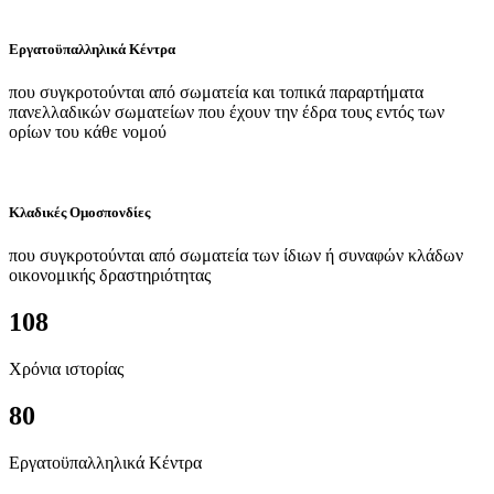
Εργατοϋπαλληλικά Κέντρα
που συγκροτούνται από σωματεία και τοπικά παραρτήματα
πανελλαδικών σωματείων που έχουν την έδρα τους εντός των
ορίων του κάθε νομού
Κλαδικές Ομοσπονδίες
που συγκροτούνται από σωματεία των ίδιων ή συναφών κλάδων
οικονομικής δραστηριότητας
108
Χρόνια ιστορίας
80
Εργατοϋπαλληλικά Κέντρα