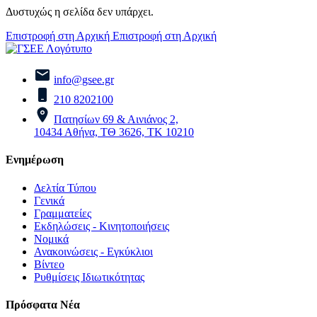
Δυστυχώς η σελίδα δεν υπάρχει.
Επιστροφή στη Αρχική
Επιστροφή στη Αρχική
info@gsee.gr
210 8202100
Πατησίων 69 & Αινιάνος 2,
10434 Αθήνα, ΤΘ 3626, ΤΚ 10210
Ενημέρωση
Δελτία Τύπου
Γενικά
Γραμματείες
Εκδηλώσεις - Κινητοποιήσεις
Νομικά
Ανακοινώσεις - Εγκύκλιοι
Βίντεο
Ρυθμίσεις Ιδιωτικότητας
Πρόσφατα Νέα