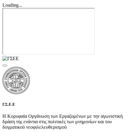
Loading...
Γ.Σ.Ε.Ε
Η Κορυφαία Οργάνωση των Εργαζομένων με την αγωνιστική
δράση της ενάντια στις πολιτικές των μνημονίων και του
δογματικού νεοφιλελευθερισμού