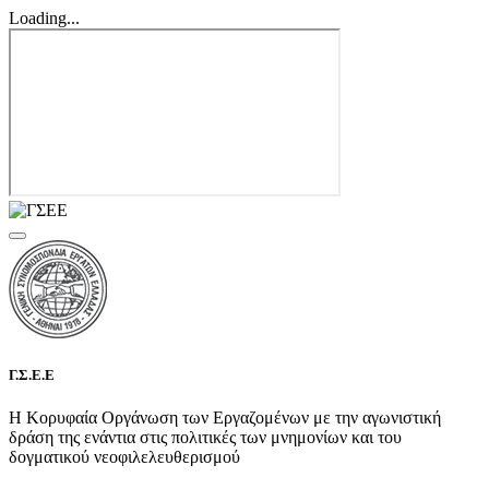
Loading...
Γ.Σ.Ε.Ε
Η Κορυφαία Οργάνωση των Εργαζομένων με την αγωνιστική
δράση της ενάντια στις πολιτικές των μνημονίων και του
δογματικού νεοφιλελευθερισμού