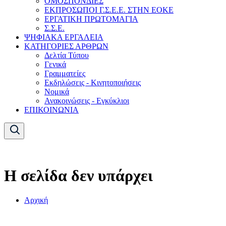
ΟΜΟΣΠΟΝΔΙΕΣ
ΕΚΠΡΟΣΩΠΟΙ Γ.Σ.Ε.Ε. ΣΤΗΝ ΕΟΚΕ
ΕΡΓΑΤΙΚΗ ΠΡΩΤΟΜΑΓΙΑ
Σ.Σ.Ε.
ΨΗΦΙΑΚΑ ΕΡΓΑΛΕΙΑ
ΚΑΤΗΓΟΡΙΕΣ ΑΡΘΡΩΝ
Δελτία Τύπου
Γενικά
Γραμματείες
Εκδηλώσεις - Κινητοποιήσεις
Νομικά
Ανακοινώσεις - Εγκύκλιοι
ΕΠΙΚΟΙΝΩΝΙΑ
Η σελίδα δεν υπάρχει
Αρχική