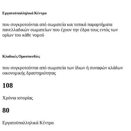
Εργατοϋπαλληλικά Κέντρα
που συγκροτούνται από σωματεία και τοπικά παραρτήματα
πανελλαδικών σωματείων που έχουν την έδρα τους εντός των
ορίων του κάθε νομού
Κλαδικές Ομοσπονδίες
που συγκροτούνται από σωματεία των ίδιων ή συναφών κλάδων
οικονομικής δραστηριότητας
108
Χρόνια ιστορίας
80
Εργατοϋπαλληλικά Κέντρα