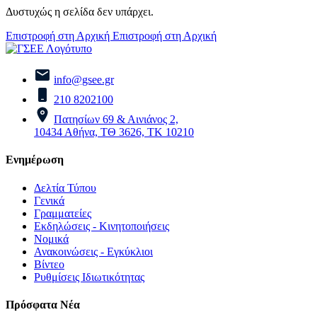
Δυστυχώς η σελίδα δεν υπάρχει.
Επιστροφή στη Αρχική
Επιστροφή στη Αρχική
info@gsee.gr
210 8202100
Πατησίων 69 & Αινιάνος 2,
10434 Αθήνα, ΤΘ 3626, ΤΚ 10210
Ενημέρωση
Δελτία Τύπου
Γενικά
Γραμματείες
Εκδηλώσεις - Κινητοποιήσεις
Νομικά
Ανακοινώσεις - Εγκύκλιοι
Βίντεο
Ρυθμίσεις Ιδιωτικότητας
Πρόσφατα Νέα