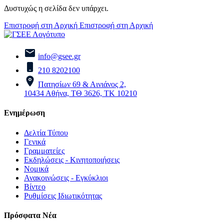
Δυστυχώς η σελίδα δεν υπάρχει.
Επιστροφή στη Αρχική
Επιστροφή στη Αρχική
info@gsee.gr
210 8202100
Πατησίων 69 & Αινιάνος 2,
10434 Αθήνα, ΤΘ 3626, ΤΚ 10210
Ενημέρωση
Δελτία Τύπου
Γενικά
Γραμματείες
Εκδηλώσεις - Κινητοποιήσεις
Νομικά
Ανακοινώσεις - Εγκύκλιοι
Βίντεο
Ρυθμίσεις Ιδιωτικότητας
Πρόσφατα Νέα