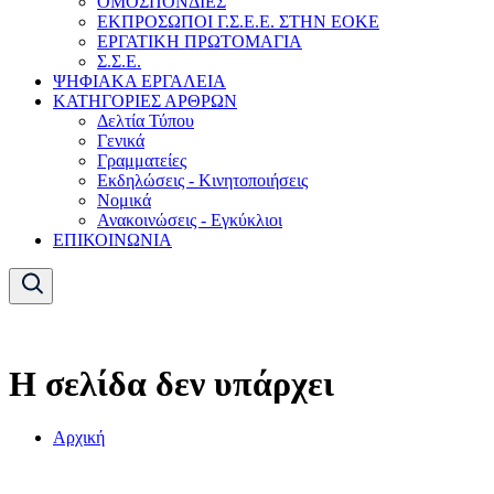
ΟΜΟΣΠΟΝΔΙΕΣ
ΕΚΠΡΟΣΩΠΟΙ Γ.Σ.Ε.Ε. ΣΤΗΝ ΕΟΚΕ
ΕΡΓΑΤΙΚΗ ΠΡΩΤΟΜΑΓΙΑ
Σ.Σ.Ε.
ΨΗΦΙΑΚΑ ΕΡΓΑΛΕΙΑ
ΚΑΤΗΓΟΡΙΕΣ ΑΡΘΡΩΝ
Δελτία Τύπου
Γενικά
Γραμματείες
Εκδηλώσεις - Κινητοποιήσεις
Νομικά
Ανακοινώσεις - Εγκύκλιοι
ΕΠΙΚΟΙΝΩΝΙΑ
Η σελίδα δεν υπάρχει
Αρχική