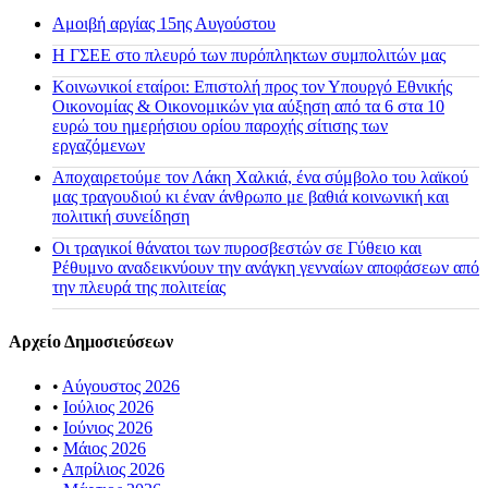
Αμοιβή αργίας 15ης Αυγούστου
H ΓΣΕΕ στο πλευρό των πυρόπληκτων συμπολιτών μας
Κοινωνικοί εταίροι: Επιστολή προς τον Υπουργό Εθνικής
Οικονομίας & Οικονομικών για αύξηση από τα 6 στα 10
ευρώ του ημερήσιου ορίου παροχής σίτισης των
εργαζόμενων
Αποχαιρετούμε τον Λάκη Χαλκιά, ένα σύμβολο του λαϊκού
μας τραγουδιού κι έναν άνθρωπο με βαθιά κοινωνική και
πολιτική συνείδηση
Οι τραγικοί θάνατοι των πυροσβεστών σε Γύθειο και
Ρέθυμνο αναδεικνύουν την ανάγκη γενναίων αποφάσεων από
την πλευρά της πολιτείας
Αρχείο Δημοσιεύσεων
•
Αύγουστος 2026
•
Ιούλιος 2026
•
Ιούνιος 2026
•
Μάιος 2026
•
Απρίλιος 2026