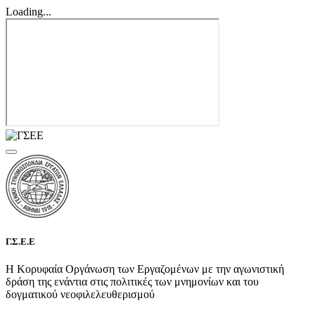
Loading...
Γ.Σ.Ε.Ε
Η Κορυφαία Οργάνωση των Εργαζομένων με την αγωνιστική
δράση της ενάντια στις πολιτικές των μνημονίων και του
δογματικού νεοφιλελευθερισμού