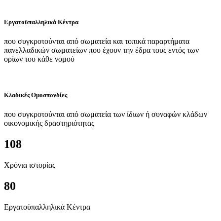
Εργατοϋπαλληλικά Κέντρα
που συγκροτούνται από σωματεία και τοπικά παραρτήματα
πανελλαδικών σωματείων που έχουν την έδρα τους εντός των
ορίων του κάθε νομού
Κλαδικές Ομοσπονδίες
που συγκροτούνται από σωματεία των ίδιων ή συναφών κλάδων
οικονομικής δραστηριότητας
108
Χρόνια ιστορίας
80
Εργατοϋπαλληλικά Κέντρα