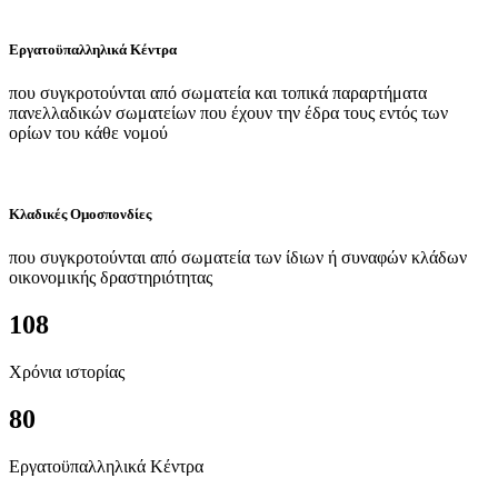
Εργατοϋπαλληλικά Κέντρα
που συγκροτούνται από σωματεία και τοπικά παραρτήματα
πανελλαδικών σωματείων που έχουν την έδρα τους εντός των
ορίων του κάθε νομού
Κλαδικές Ομοσπονδίες
που συγκροτούνται από σωματεία των ίδιων ή συναφών κλάδων
οικονομικής δραστηριότητας
108
Χρόνια ιστορίας
80
Εργατοϋπαλληλικά Κέντρα