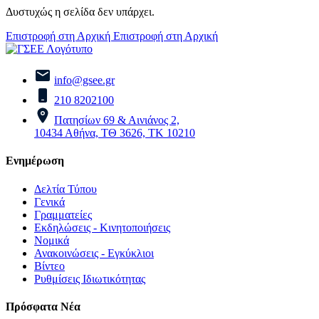
Δυστυχώς η σελίδα δεν υπάρχει.
Επιστροφή στη Αρχική
Επιστροφή στη Αρχική
info@gsee.gr
210 8202100
Πατησίων 69 & Αινιάνος 2,
10434 Αθήνα, ΤΘ 3626, ΤΚ 10210
Ενημέρωση
Δελτία Τύπου
Γενικά
Γραμματείες
Εκδηλώσεις - Κινητοποιήσεις
Νομικά
Ανακοινώσεις - Εγκύκλιοι
Βίντεο
Ρυθμίσεις Ιδιωτικότητας
Πρόσφατα Νέα