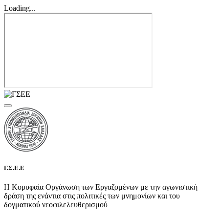
Loading...
Γ.Σ.Ε.Ε
Η Κορυφαία Οργάνωση των Εργαζομένων με την αγωνιστική
δράση της ενάντια στις πολιτικές των μνημονίων και του
δογματικού νεοφιλελευθερισμού