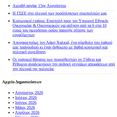
Αμοιβή αργίας 15ης Αυγούστου
H ΓΣΕΕ στο πλευρό των πυρόπληκτων συμπολιτών μας
Κοινωνικοί εταίροι: Επιστολή προς τον Υπουργό Εθνικής
Οικονομίας & Οικονομικών για αύξηση από τα 6 στα 10
ευρώ του ημερήσιου ορίου παροχής σίτισης των
εργαζόμενων
Αποχαιρετούμε τον Λάκη Χαλκιά, ένα σύμβολο του λαϊκού
μας τραγουδιού κι έναν άνθρωπο με βαθιά κοινωνική και
πολιτική συνείδηση
Οι τραγικοί θάνατοι των πυροσβεστών σε Γύθειο και
Ρέθυμνο αναδεικνύουν την ανάγκη γενναίων αποφάσεων από
την πλευρά της πολιτείας
Αρχείο Δημοσιεύσεων
•
Αύγουστος 2026
•
Ιούλιος 2026
•
Ιούνιος 2026
•
Μάιος 2026
•
Απρίλιος 2026