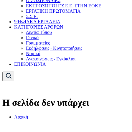
ΟΜΟΣΠΟΝΔΙΕΣ
ΕΚΠΡΟΣΩΠΟΙ Γ.Σ.Ε.Ε. ΣΤΗΝ ΕΟΚΕ
ΕΡΓΑΤΙΚΗ ΠΡΩΤΟΜΑΓΙΑ
Σ.Σ.Ε.
ΨΗΦΙΑΚΑ ΕΡΓΑΛΕΙΑ
ΚΑΤΗΓΟΡΙΕΣ ΑΡΘΡΩΝ
Δελτία Τύπου
Γενικά
Γραμματείες
Εκδηλώσεις - Κινητοποιήσεις
Νομικά
Ανακοινώσεις - Εγκύκλιοι
ΕΠΙΚΟΙΝΩΝΙΑ
Η σελίδα δεν υπάρχει
Αρχική