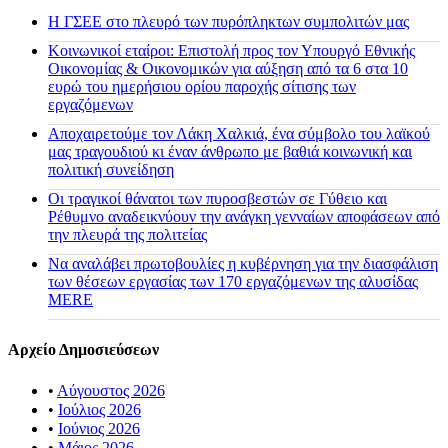
H ΓΣΕΕ στο πλευρό των πυρόπληκτων συμπολιτών μας
Κοινωνικοί εταίροι: Επιστολή προς τον Υπουργό Εθνικής
Οικονομίας & Οικονομικών για αύξηση από τα 6 στα 10
ευρώ του ημερήσιου ορίου παροχής σίτισης των
εργαζόμενων
Αποχαιρετούμε τον Λάκη Χαλκιά, ένα σύμβολο του λαϊκού
μας τραγουδιού κι έναν άνθρωπο με βαθιά κοινωνική και
πολιτική συνείδηση
Οι τραγικοί θάνατοι των πυροσβεστών σε Γύθειο και
Ρέθυμνο αναδεικνύουν την ανάγκη γενναίων αποφάσεων από
την πλευρά της πολιτείας
Να αναλάβει πρωτοβουλίες η κυβέρνηση για την διασφάλιση
των θέσεων εργασίας των 170 εργαζόμενων της αλυσίδας
MERE
Αρχείο Δημοσιεύσεων
•
Αύγουστος 2026
•
Ιούλιος 2026
•
Ιούνιος 2026
•
Μάιος 2026