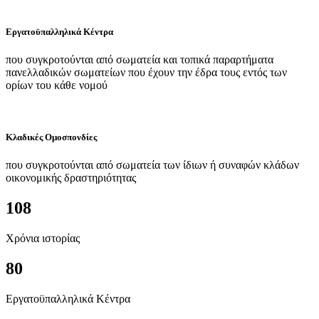
Εργατοϋπαλληλικά Κέντρα
που συγκροτούνται από σωματεία και τοπικά παραρτήματα
πανελλαδικών σωματείων που έχουν την έδρα τους εντός των
ορίων του κάθε νομού
Κλαδικές Ομοσπονδίες
που συγκροτούνται από σωματεία των ίδιων ή συναφών κλάδων
οικονομικής δραστηριότητας
108
Χρόνια ιστορίας
80
Εργατοϋπαλληλικά Κέντρα