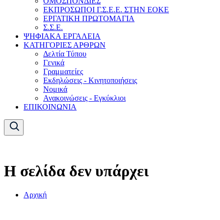
ΟΜΟΣΠΟΝΔΙΕΣ
ΕΚΠΡΟΣΩΠΟΙ Γ.Σ.Ε.Ε. ΣΤΗΝ ΕΟΚΕ
ΕΡΓΑΤΙΚΗ ΠΡΩΤΟΜΑΓΙΑ
Σ.Σ.Ε.
ΨΗΦΙΑΚΑ ΕΡΓΑΛΕΙΑ
ΚΑΤΗΓΟΡΙΕΣ ΑΡΘΡΩΝ
Δελτία Τύπου
Γενικά
Γραμματείες
Εκδηλώσεις - Κινητοποιήσεις
Νομικά
Ανακοινώσεις - Εγκύκλιοι
ΕΠΙΚΟΙΝΩΝΙΑ
Η σελίδα δεν υπάρχει
Αρχική