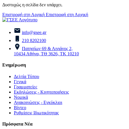
Δυστυχώς η σελίδα δεν υπάρχει.
Επιστροφή στη Αρχική
Επιστροφή στη Αρχική
info@gsee.gr
210 8202100
Πατησίων 69 & Αινιάνος 2,
10434 Αθήνα, ΤΘ 3626, ΤΚ 10210
Ενημέρωση
Δελτία Τύπου
Γενικά
Γραμματείες
Εκδηλώσεις - Κινητοποιήσεις
Νομικά
Ανακοινώσεις - Εγκύκλιοι
Βίντεο
Ρυθμίσεις Ιδιωτικότητας
Πρόσφατα Νέα