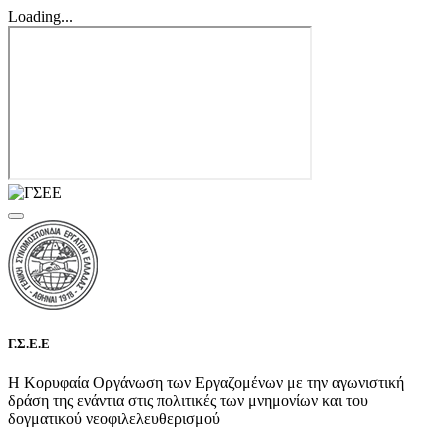
Loading...
Γ.Σ.Ε.Ε
Η Κορυφαία Οργάνωση των Εργαζομένων με την αγωνιστική
δράση της ενάντια στις πολιτικές των μνημονίων και του
δογματικού νεοφιλελευθερισμού