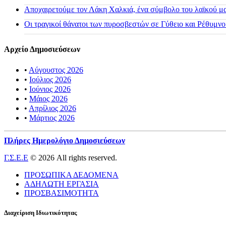
Αποχαιρετούμε τον Λάκη Χαλκιά, ένα σύμβολο του λαϊκού μας
Οι τραγικοί θάνατοι των πυροσβεστών σε Γύθειο και Ρέθυμνο
Αρχείο Δημοσιεύσεων
•
Αύγουστος 2026
•
Ιούλιος 2026
•
Ιούνιος 2026
•
Μάιος 2026
•
Απρίλιος 2026
•
Μάρτιος 2026
Πλήρες Ημερολόγιο Δημοσιεύσεων
Γ.Σ.Ε.Ε
© 2026 All rights reserved.
ΠΡΟΣΩΠΙΚΑ ΔΕΔΟΜΕΝΑ
ΑΔΗΛΩΤΗ ΕΡΓΑΣΙΑ
ΠΡΟΣΒΑΣΙΜΟΤΗΤΑ
Διαχείριση Ιδιωτικότητας