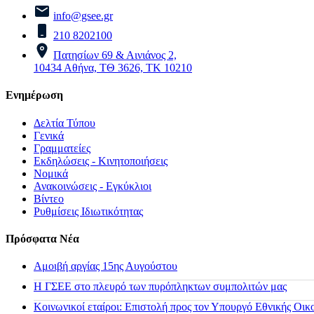
info@gsee.gr
210 8202100
Πατησίων 69 & Αινιάνος 2,
10434 Αθήνα, ΤΘ 3626, ΤΚ 10210
Ενημέρωση
Δελτία Τύπου
Γενικά
Γραμματείες
Εκδηλώσεις - Κινητοποιήσεις
Νομικά
Ανακοινώσεις - Εγκύκλιοι
Βίντεο
Ρυθμίσεις Ιδιωτικότητας
Πρόσφατα Νέα
Αμοιβή αργίας 15ης Αυγούστου
H ΓΣΕΕ στο πλευρό των πυρόπληκτων συμπολιτών μας
Κοινωνικοί εταίροι: Επιστολή προς τον Υπουργό Εθνικής Οικ