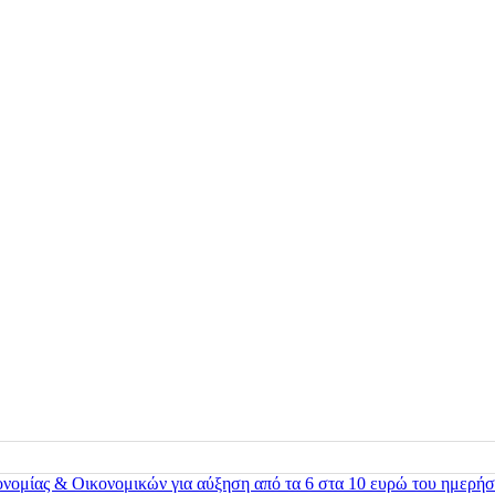
ονομίας & Οικονομικών για αύξηση από τα 6 στα 10 ευρώ του ημερήσ