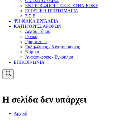
ΟΜΟΣΠΟΝΔΙΕΣ
ΕΚΠΡΟΣΩΠΟΙ Γ.Σ.Ε.Ε. ΣΤΗΝ ΕΟΚΕ
ΕΡΓΑΤΙΚΗ ΠΡΩΤΟΜΑΓΙΑ
Σ.Σ.Ε.
ΨΗΦΙΑΚΑ ΕΡΓΑΛΕΙΑ
ΚΑΤΗΓΟΡΙΕΣ ΑΡΘΡΩΝ
Δελτία Τύπου
Γενικά
Γραμματείες
Εκδηλώσεις - Κινητοποιήσεις
Νομικά
Ανακοινώσεις - Εγκύκλιοι
ΕΠΙΚΟΙΝΩΝΙΑ
Η σελίδα δεν υπάρχει
Αρχική