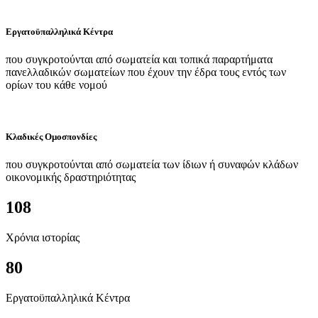
Εργατοϋπαλληλικά Κέντρα
που συγκροτούνται από σωματεία και τοπικά παραρτήματα
πανελλαδικών σωματείων που έχουν την έδρα τους εντός των
ορίων του κάθε νομού
Κλαδικές Ομοσπονδίες
που συγκροτούνται από σωματεία των ίδιων ή συναφών κλάδων
οικονομικής δραστηριότητας
108
Χρόνια ιστορίας
80
Εργατοϋπαλληλικά Κέντρα