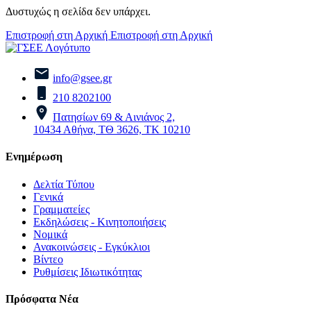
Δυστυχώς η σελίδα δεν υπάρχει.
Επιστροφή στη Αρχική
Επιστροφή στη Αρχική
info@gsee.gr
210 8202100
Πατησίων 69 & Αινιάνος 2,
10434 Αθήνα, ΤΘ 3626, ΤΚ 10210
Ενημέρωση
Δελτία Τύπου
Γενικά
Γραμματείες
Εκδηλώσεις - Κινητοποιήσεις
Νομικά
Ανακοινώσεις - Εγκύκλιοι
Βίντεο
Ρυθμίσεις Ιδιωτικότητας
Πρόσφατα Νέα