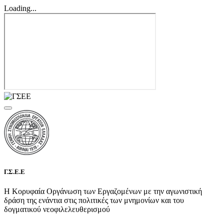
Loading...
Γ.Σ.Ε.Ε
Η Κορυφαία Οργάνωση των Εργαζομένων με την αγωνιστική
δράση της ενάντια στις πολιτικές των μνημονίων και του
δογματικού νεοφιλελευθερισμού