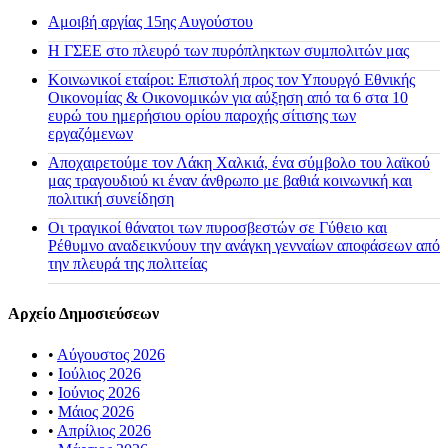
Αμοιβή αργίας 15ης Αυγούστου
H ΓΣΕΕ στο πλευρό των πυρόπληκτων συμπολιτών μας
Κοινωνικοί εταίροι: Επιστολή προς τον Υπουργό Εθνικής
Οικονομίας & Οικονομικών για αύξηση από τα 6 στα 10
ευρώ του ημερήσιου ορίου παροχής σίτισης των
εργαζόμενων
Αποχαιρετούμε τον Λάκη Χαλκιά, ένα σύμβολο του λαϊκού
μας τραγουδιού κι έναν άνθρωπο με βαθιά κοινωνική και
πολιτική συνείδηση
Οι τραγικοί θάνατοι των πυροσβεστών σε Γύθειο και
Ρέθυμνο αναδεικνύουν την ανάγκη γενναίων αποφάσεων από
την πλευρά της πολιτείας
Αρχείο Δημοσιεύσεων
•
Αύγουστος 2026
•
Ιούλιος 2026
•
Ιούνιος 2026
•
Μάιος 2026
•
Απρίλιος 2026