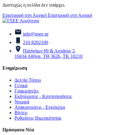
Δυστυχώς η σελίδα δεν υπάρχει.
Επιστροφή στη Αρχική
Επιστροφή στη Αρχική
info@gsee.gr
210 8202100
Πατησίων 69 & Αινιάνος 2,
10434 Αθήνα, ΤΘ 3626, ΤΚ 10210
Ενημέρωση
Δελτία Τύπου
Γενικά
Γραμματείες
Εκδηλώσεις - Κινητοποιήσεις
Νομικά
Ανακοινώσεις - Εγκύκλιοι
Βίντεο
Ρυθμίσεις Ιδιωτικότητας
Πρόσφατα Νέα