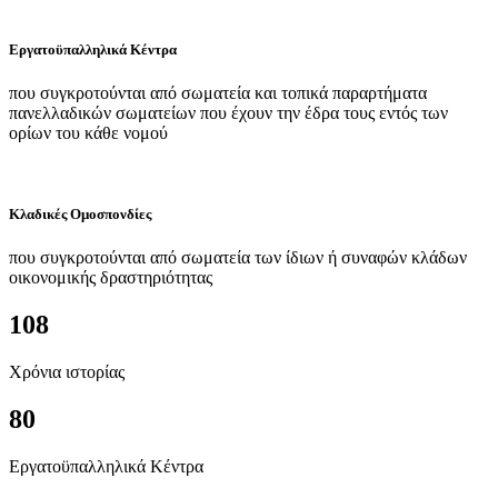
Εργατοϋπαλληλικά Κέντρα
που συγκροτούνται από σωματεία και τοπικά παραρτήματα
πανελλαδικών σωματείων που έχουν την έδρα τους εντός των
ορίων του κάθε νομού
Κλαδικές Ομοσπονδίες
που συγκροτούνται από σωματεία των ίδιων ή συναφών κλάδων
οικονομικής δραστηριότητας
108
Χρόνια ιστορίας
80
Εργατοϋπαλληλικά Κέντρα