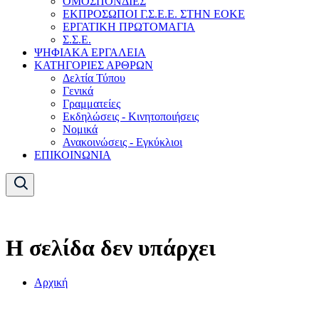
ΟΜΟΣΠΟΝΔΙΕΣ
ΕΚΠΡΟΣΩΠΟΙ Γ.Σ.Ε.Ε. ΣΤΗΝ ΕΟΚΕ
ΕΡΓΑΤΙΚΗ ΠΡΩΤΟΜΑΓΙΑ
Σ.Σ.Ε.
ΨΗΦΙΑΚΑ ΕΡΓΑΛΕΙΑ
ΚΑΤΗΓΟΡΙΕΣ ΑΡΘΡΩΝ
Δελτία Τύπου
Γενικά
Γραμματείες
Εκδηλώσεις - Κινητοποιήσεις
Νομικά
Ανακοινώσεις - Εγκύκλιοι
ΕΠΙΚΟΙΝΩΝΙΑ
Η σελίδα δεν υπάρχει
Αρχική