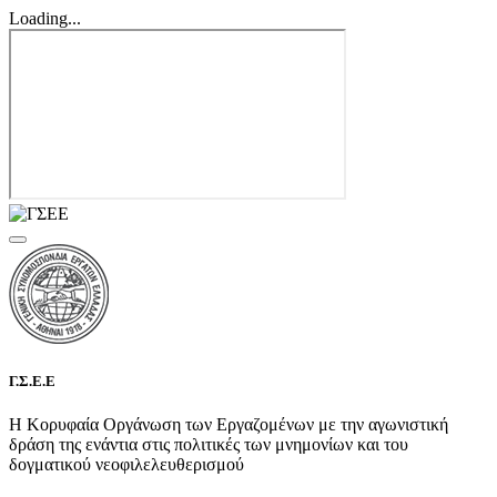
Loading...
Γ.Σ.Ε.Ε
Η Κορυφαία Οργάνωση των Εργαζομένων με την αγωνιστική
δράση της ενάντια στις πολιτικές των μνημονίων και του
δογματικού νεοφιλελευθερισμού