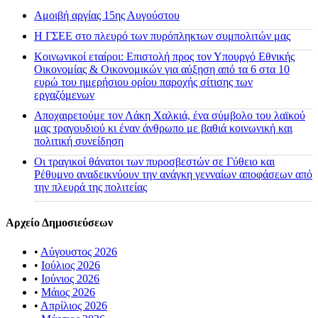
Αμοιβή αργίας 15ης Αυγούστου
H ΓΣΕΕ στο πλευρό των πυρόπληκτων συμπολιτών μας
Κοινωνικοί εταίροι: Επιστολή προς τον Υπουργό Εθνικής
Οικονομίας & Οικονομικών για αύξηση από τα 6 στα 10
ευρώ του ημερήσιου ορίου παροχής σίτισης των
εργαζόμενων
Αποχαιρετούμε τον Λάκη Χαλκιά, ένα σύμβολο του λαϊκού
μας τραγουδιού κι έναν άνθρωπο με βαθιά κοινωνική και
πολιτική συνείδηση
Οι τραγικοί θάνατοι των πυροσβεστών σε Γύθειο και
Ρέθυμνο αναδεικνύουν την ανάγκη γενναίων αποφάσεων από
την πλευρά της πολιτείας
Αρχείο Δημοσιεύσεων
•
Αύγουστος 2026
•
Ιούλιος 2026
•
Ιούνιος 2026
•
Μάιος 2026
•
Απρίλιος 2026