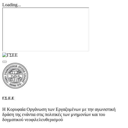
Loading...
Γ.Σ.Ε.Ε
Η Κορυφαία Οργάνωση των Εργαζομένων με την αγωνιστική
δράση της ενάντια στις πολιτικές των μνημονίων και του
δογματικού νεοφιλελευθερισμού