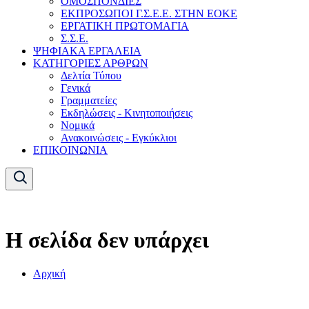
ΟΜΟΣΠΟΝΔΙΕΣ
ΕΚΠΡΟΣΩΠΟΙ Γ.Σ.Ε.Ε. ΣΤΗΝ ΕΟΚΕ
ΕΡΓΑΤΙΚΗ ΠΡΩΤΟΜΑΓΙΑ
Σ.Σ.Ε.
ΨΗΦΙΑΚΑ ΕΡΓΑΛΕΙΑ
ΚΑΤΗΓΟΡΙΕΣ ΑΡΘΡΩΝ
Δελτία Τύπου
Γενικά
Γραμματείες
Εκδηλώσεις - Κινητοποιήσεις
Νομικά
Ανακοινώσεις - Εγκύκλιοι
ΕΠΙΚΟΙΝΩΝΙΑ
Η σελίδα δεν υπάρχει
Αρχική