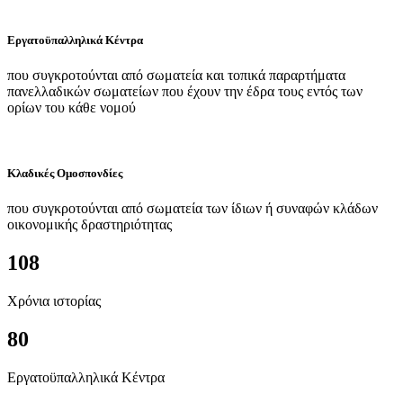
Εργατοϋπαλληλικά Κέντρα
που συγκροτούνται από σωματεία και τοπικά παραρτήματα
πανελλαδικών σωματείων που έχουν την έδρα τους εντός των
ορίων του κάθε νομού
Κλαδικές Ομοσπονδίες
που συγκροτούνται από σωματεία των ίδιων ή συναφών κλάδων
οικονομικής δραστηριότητας
108
Χρόνια ιστορίας
80
Εργατοϋπαλληλικά Κέντρα