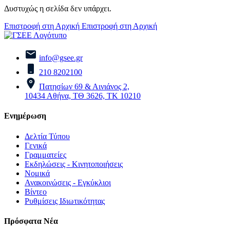
Δυστυχώς η σελίδα δεν υπάρχει.
Επιστροφή στη Αρχική
Επιστροφή στη Αρχική
info@gsee.gr
210 8202100
Πατησίων 69 & Αινιάνος 2,
10434 Αθήνα, ΤΘ 3626, ΤΚ 10210
Ενημέρωση
Δελτία Τύπου
Γενικά
Γραμματείες
Εκδηλώσεις - Κινητοποιήσεις
Νομικά
Ανακοινώσεις - Εγκύκλιοι
Βίντεο
Ρυθμίσεις Ιδιωτικότητας
Πρόσφατα Νέα