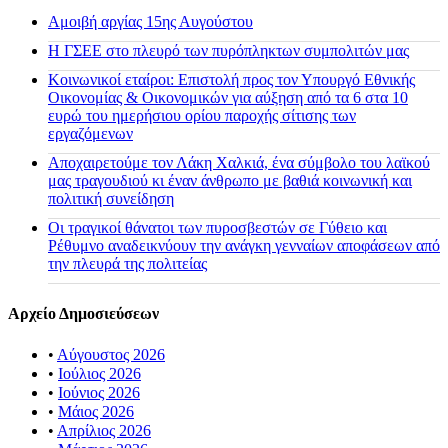
Αμοιβή αργίας 15ης Αυγούστου
H ΓΣΕΕ στο πλευρό των πυρόπληκτων συμπολιτών μας
Κοινωνικοί εταίροι: Επιστολή προς τον Υπουργό Εθνικής
Οικονομίας & Οικονομικών για αύξηση από τα 6 στα 10
ευρώ του ημερήσιου ορίου παροχής σίτισης των
εργαζόμενων
Αποχαιρετούμε τον Λάκη Χαλκιά, ένα σύμβολο του λαϊκού
μας τραγουδιού κι έναν άνθρωπο με βαθιά κοινωνική και
πολιτική συνείδηση
Οι τραγικοί θάνατοι των πυροσβεστών σε Γύθειο και
Ρέθυμνο αναδεικνύουν την ανάγκη γενναίων αποφάσεων από
την πλευρά της πολιτείας
Αρχείο Δημοσιεύσεων
•
Αύγουστος 2026
•
Ιούλιος 2026
•
Ιούνιος 2026
•
Μάιος 2026
•
Απρίλιος 2026