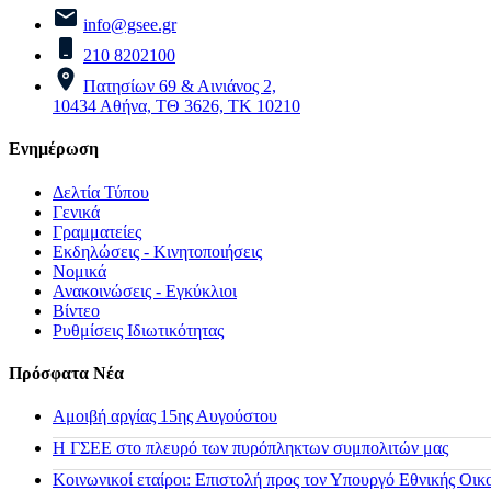
info@gsee.gr
210 8202100
Πατησίων 69 & Αινιάνος 2,
10434 Αθήνα, ΤΘ 3626, ΤΚ 10210
Ενημέρωση
Δελτία Τύπου
Γενικά
Γραμματείες
Εκδηλώσεις - Κινητοποιήσεις
Νομικά
Ανακοινώσεις - Εγκύκλιοι
Βίντεο
Ρυθμίσεις Ιδιωτικότητας
Πρόσφατα Νέα
Αμοιβή αργίας 15ης Αυγούστου
H ΓΣΕΕ στο πλευρό των πυρόπληκτων συμπολιτών μας
Κοινωνικοί εταίροι: Επιστολή προς τον Υπουργό Εθνικής Οικ