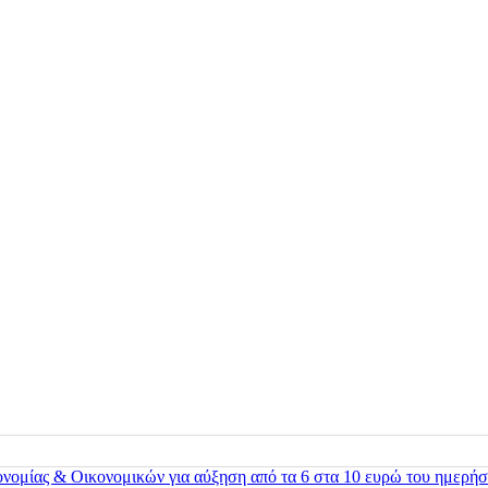
ονομίας & Οικονομικών για αύξηση από τα 6 στα 10 ευρώ του ημερήσ