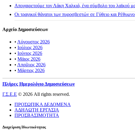
Αποχαιρετούμε τον Λάκη Χαλκιά, ένα σύμβολο του λαϊκού μας
Οι τραγικοί θάνατοι των πυροσβεστών σε Γύθειο και Ρέθυμνο
Αρχείο Δημοσιεύσεων
•
Αύγουστος 2026
•
Ιούλιος 2026
•
Ιούνιος 2026
•
Μάιος 2026
•
Απρίλιος 2026
•
Μάρτιος 2026
Πλήρες Ημερολόγιο Δημοσιεύσεων
Γ.Σ.Ε.Ε
© 2026 All rights reserved.
ΠΡΟΣΩΠΙΚΑ ΔΕΔΟΜΕΝΑ
ΑΔΗΛΩΤΗ ΕΡΓΑΣΙΑ
ΠΡΟΣΒΑΣΙΜΟΤΗΤΑ
Διαχείριση Ιδιωτικότητας