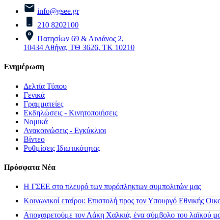
info@gsee.gr
210 8202100
Πατησίων 69 & Αινιάνος 2,
10434 Αθήνα, ΤΘ 3626, ΤΚ 10210
Ενημέρωση
Δελτία Τύπου
Γενικά
Γραμματείες
Εκδηλώσεις - Κινητοποιήσεις
Νομικά
Ανακοινώσεις - Εγκύκλιοι
Βίντεο
Ρυθμίσεις Ιδιωτικότητας
Πρόσφατα Νέα
H ΓΣΕΕ στο πλευρό των πυρόπληκτων συμπολιτών μας
Κοινωνικοί εταίροι: Επιστολή προς τον Υπουργό Εθνικής Οικ
Αποχαιρετούμε τον Λάκη Χαλκιά, ένα σύμβολο του λαϊκού μας