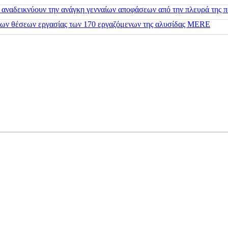
 αναδεικνύουν την ανάγκη γενναίων αποφάσεων από την πλευρά της π
 των θέσεων εργασίας των 170 εργαζόμενων της αλυσίδας MERE