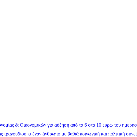
ονομίας & Οικονομικών για αύξηση από τα 6 στα 10 ευρώ του ημερήσ
 τραγουδιού κι έναν άνθρωπο με βαθιά κοινωνική και πολιτική συνε