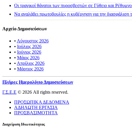
Οι τραγικοί θάνατοι των πυροσβεστών σε Γύθειο και Ρέθυμνο
Να αναλάβει πρωτοβουλίες η κυβέρνηση για την διασφάλιση
Αρχείο Δημοσιεύσεων
•
Αύγουστος 2026
•
Ιούλιος 2026
•
Ιούνιος 2026
•
Μάιος 2026
•
Απρίλιος 2026
•
Μάρτιος 2026
Πλήρες Ημερολόγιο Δημοσιεύσεων
Γ.Σ.Ε.Ε
© 2026 All rights reserved.
ΠΡΟΣΩΠΙΚΑ ΔΕΔΟΜΕΝΑ
ΑΔΗΛΩΤΗ ΕΡΓΑΣΙΑ
ΠΡΟΣΒΑΣΙΜΟΤΗΤΑ
Διαχείριση Ιδιωτικότητας