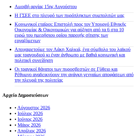
Αμοιβή αργίας 15ης Αυγούστου
H ΓΣΕΕ στο πλευρό των πυρόπληκτων συμπολιτών μας
Κοινωνικοί εταίροι: Επιστολή προς τον Υπουργό Εθνικής
Οικονομίας & Οικονομικών για αύξηση από τα 6 στα 10
ευρώ του ημερήσιου ορίου παροχής σίτισης των
εργαζόμενων
Αποχαιρετούμε τον Λάκη Χαλκιά, ένα σύμβολο του λαϊκού
μας τραγουδιού κι έναν άνθρωπο με βαθιά κοινωνική και
πολιτική συνείδηση
Οι τραγικοί θάνατοι των πυροσβεστών σε Γύθειο και
Ρέθυμνο αναδεικνύουν την ανάγκη γενναίων αποφάσεων από
την πλευρά της πολιτείας
Αρχείο Δημοσιεύσεων
•
Αύγουστος 2026
•
Ιούλιος 2026
•
Ιούνιος 2026
•
Μάιος 2026
•
Απρίλιος 2026