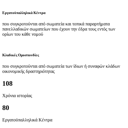
Εργατοϋπαλληλικά Κέντρα
που συγκροτούνται από σωματεία και τοπικά παραρτήματα
πανελλαδικών σωματείων που έχουν την έδρα τους εντός των
ορίων του κάθε νομού
Κλαδικές Ομοσπονδίες
που συγκροτούνται από σωματεία των ίδιων ή συναφών κλάδων
οικονομικής δραστηριότητας
108
Χρόνια ιστορίας
80
Εργατοϋπαλληλικά Κέντρα