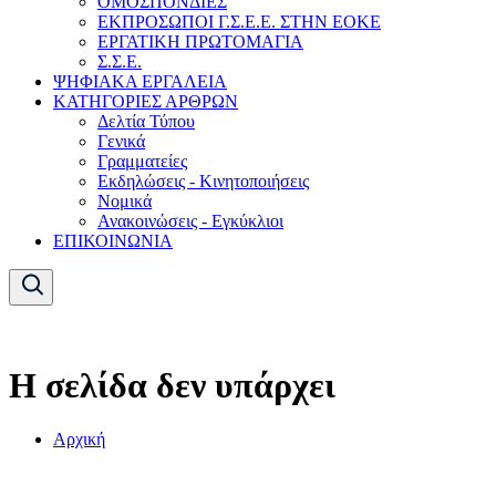
ΟΜΟΣΠΟΝΔΙΕΣ
ΕΚΠΡΟΣΩΠΟΙ Γ.Σ.Ε.Ε. ΣΤΗΝ ΕΟΚΕ
ΕΡΓΑΤΙΚΗ ΠΡΩΤΟΜΑΓΙΑ
Σ.Σ.Ε.
ΨΗΦΙΑΚΑ ΕΡΓΑΛΕΙΑ
ΚΑΤΗΓΟΡΙΕΣ ΑΡΘΡΩΝ
Δελτία Τύπου
Γενικά
Γραμματείες
Εκδηλώσεις - Κινητοποιήσεις
Νομικά
Ανακοινώσεις - Εγκύκλιοι
ΕΠΙΚΟΙΝΩΝΙΑ
Η σελίδα δεν υπάρχει
Αρχική