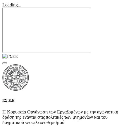
Loading...
Γ.Σ.Ε.Ε
Η Κορυφαία Οργάνωση των Εργαζομένων με την αγωνιστική
δράση της ενάντια στις πολιτικές των μνημονίων και του
δογματικού νεοφιλελευθερισμού