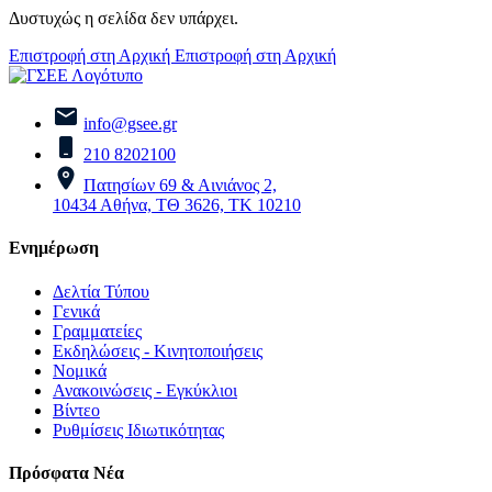
Δυστυχώς η σελίδα δεν υπάρχει.
Επιστροφή στη Αρχική
Επιστροφή στη Αρχική
info@gsee.gr
210 8202100
Πατησίων 69 & Αινιάνος 2,
10434 Αθήνα, ΤΘ 3626, ΤΚ 10210
Ενημέρωση
Δελτία Τύπου
Γενικά
Γραμματείες
Εκδηλώσεις - Κινητοποιήσεις
Νομικά
Ανακοινώσεις - Εγκύκλιοι
Βίντεο
Ρυθμίσεις Ιδιωτικότητας
Πρόσφατα Νέα