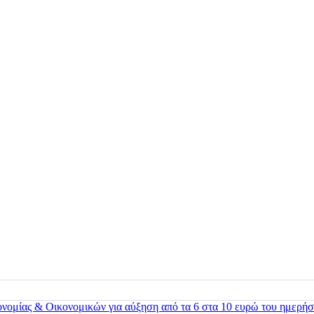
ονομίας & Οικονομικών για αύξηση από τα 6 στα 10 ευρώ του ημερήσ