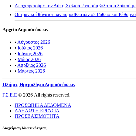
Αποχαιρετούμε τον Λάκη Χαλκιά, ένα σύμβολο του λαϊκού μας
Οι τραγικοί θάνατοι των πυροσβεστών σε Γύθειο και Ρέθυμνο
Αρχείο Δημοσιεύσεων
•
Αύγουστος 2026
•
Ιούλιος 2026
•
Ιούνιος 2026
•
Μάιος 2026
•
Απρίλιος 2026
•
Μάρτιος 2026
Πλήρες Ημερολόγιο Δημοσιεύσεων
Γ.Σ.Ε.Ε
© 2026 All rights reserved.
ΠΡΟΣΩΠΙΚΑ ΔΕΔΟΜΕΝΑ
ΑΔΗΛΩΤΗ ΕΡΓΑΣΙΑ
ΠΡΟΣΒΑΣΙΜΟΤΗΤΑ
Διαχείριση Ιδιωτικότητας