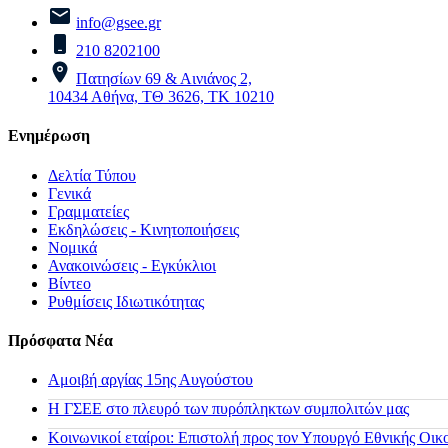
info@gsee.gr
210 8202100
Πατησίων 69 & Αινιάνος 2,
10434 Αθήνα, ΤΘ 3626, ΤΚ 10210
Ενημέρωση
Δελτία Τύπου
Γενικά
Γραμματείες
Εκδηλώσεις - Κινητοποιήσεις
Νομικά
Ανακοινώσεις - Εγκύκλιοι
Βίντεο
Ρυθμίσεις Ιδιωτικότητας
Πρόσφατα Νέα
Αμοιβή αργίας 15ης Αυγούστου
H ΓΣΕΕ στο πλευρό των πυρόπληκτων συμπολιτών μας
Κοινωνικοί εταίροι: Επιστολή προς τον Υπουργό Εθνικής Οικ