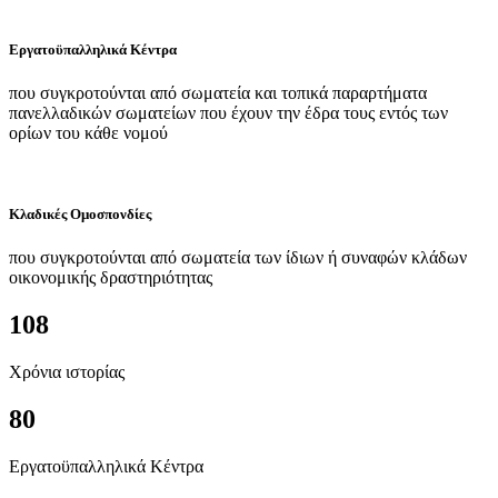
Εργατοϋπαλληλικά Κέντρα
που συγκροτούνται από σωματεία και τοπικά παραρτήματα
πανελλαδικών σωματείων που έχουν την έδρα τους εντός των
ορίων του κάθε νομού
Κλαδικές Ομοσπονδίες
που συγκροτούνται από σωματεία των ίδιων ή συναφών κλάδων
οικονομικής δραστηριότητας
108
Χρόνια ιστορίας
80
Εργατοϋπαλληλικά Κέντρα