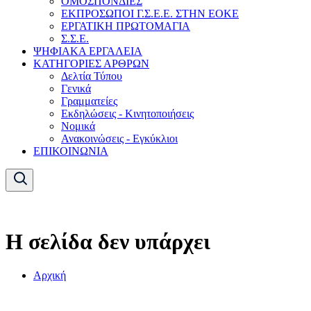
ΟΜΟΣΠΟΝΔΙΕΣ
ΕΚΠΡΟΣΩΠΟΙ Γ.Σ.Ε.Ε. ΣΤΗΝ ΕΟΚΕ
ΕΡΓΑΤΙΚΗ ΠΡΩΤΟΜΑΓΙΑ
Σ.Σ.Ε.
ΨΗΦΙΑΚΑ ΕΡΓΑΛΕΙΑ
ΚΑΤΗΓΟΡΙΕΣ ΑΡΘΡΩΝ
Δελτία Τύπου
Γενικά
Γραμματείες
Εκδηλώσεις - Κινητοποιήσεις
Νομικά
Ανακοινώσεις - Εγκύκλιοι
ΕΠΙΚΟΙΝΩΝΙΑ
Η σελίδα δεν υπάρχει
Αρχική