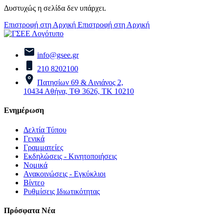
Δυστυχώς η σελίδα δεν υπάρχει.
Επιστροφή στη Αρχική
Επιστροφή στη Αρχική
info@gsee.gr
210 8202100
Πατησίων 69 & Αινιάνος 2,
10434 Αθήνα, ΤΘ 3626, ΤΚ 10210
Ενημέρωση
Δελτία Τύπου
Γενικά
Γραμματείες
Εκδηλώσεις - Κινητοποιήσεις
Νομικά
Ανακοινώσεις - Εγκύκλιοι
Βίντεο
Ρυθμίσεις Ιδιωτικότητας
Πρόσφατα Νέα