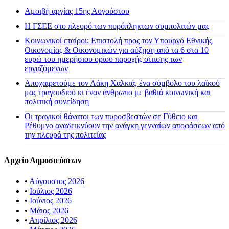
Αμοιβή αργίας 15ης Αυγούστου
H ΓΣΕΕ στο πλευρό των πυρόπληκτων συμπολιτών μας
Κοινωνικοί εταίροι: Επιστολή προς τον Υπουργό Εθνικής
Οικονομίας & Οικονομικών για αύξηση από τα 6 στα 10
ευρώ του ημερήσιου ορίου παροχής σίτισης των
εργαζόμενων
Αποχαιρετούμε τον Λάκη Χαλκιά, ένα σύμβολο του λαϊκού
μας τραγουδιού κι έναν άνθρωπο με βαθιά κοινωνική και
πολιτική συνείδηση
Οι τραγικοί θάνατοι των πυροσβεστών σε Γύθειο και
Ρέθυμνο αναδεικνύουν την ανάγκη γενναίων αποφάσεων από
την πλευρά της πολιτείας
Αρχείο Δημοσιεύσεων
•
Αύγουστος 2026
•
Ιούλιος 2026
•
Ιούνιος 2026
•
Μάιος 2026
•
Απρίλιος 2026