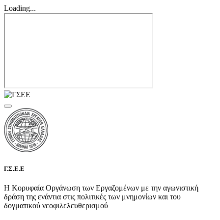
Loading...
Γ.Σ.Ε.Ε
Η Κορυφαία Οργάνωση των Εργαζομένων με την αγωνιστική
δράση της ενάντια στις πολιτικές των μνημονίων και του
δογματικού νεοφιλελευθερισμού