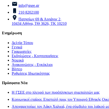
info@gsee.gr
210 8202100
Πατησίων 69 & Αινιάνος 2,
10434 Αθήνα, ΤΘ 3626, ΤΚ 10210
Ενημέρωση
Δελτία Τύπου
Γενικά
Γραμματείες
Εκδηλώσεις - Κινητοποιήσεις
Νομικά
Ανακοινώσεις - Εγκύκλιοι
Βίντεο
Ρυθμίσεις Ιδιωτικότητας
Πρόσφατα Νέα
H ΓΣΕΕ στο πλευρό των πυρόπληκτων συμπολιτών μας
Κοινωνικοί εταίροι: Επιστολή προς τον Υπουργό Εθνικής Οικ
Αποχαιρετούμε τον Λάκη Χαλκιά, ένα σύμβολο του λαϊκού μας