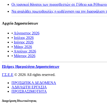
Οι τραγικοί θάνατοι των πυροσβεστών σε Γύθειο και Ρέθυμνο
Να αναλάβει πρωτοβουλίες η κυβέρνηση για την διασφάλιση
Αρχείο Δημοσιεύσεων
•
Αύγουστος 2026
•
Ιούλιος 2026
•
Ιούνιος 2026
•
Μάιος 2026
•
Απρίλιος 2026
•
Μάρτιος 2026
Πλήρες Ημερολόγιο Δημοσιεύσεων
Γ.Σ.Ε.Ε
© 2026 All rights reserved.
ΠΡΟΣΩΠΙΚΑ ΔΕΔΟΜΕΝΑ
ΑΔΗΛΩΤΗ ΕΡΓΑΣΙΑ
ΠΡΟΣΒΑΣΙΜΟΤΗΤΑ
Διαχείριση Ιδιωτικότητας