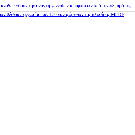
 αναδεικνύουν την ανάγκη γενναίων αποφάσεων από την πλευρά της π
 των θέσεων εργασίας των 170 εργαζόμενων της αλυσίδας MERE