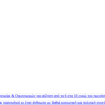
ονομίας & Οικονομικών για αύξηση από τα 6 στα 10 ευρώ του ημερήσ
 τραγουδιού κι έναν άνθρωπο με βαθιά κοινωνική και πολιτική συνε