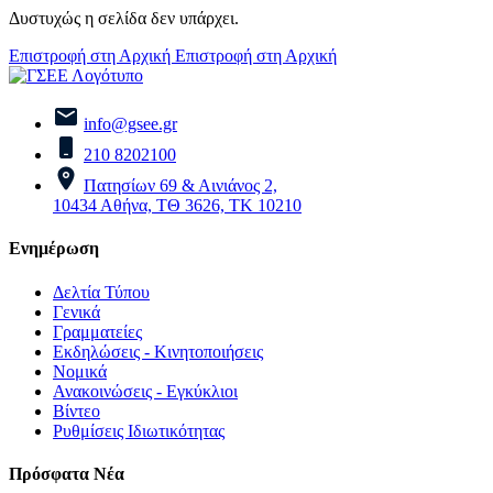
Δυστυχώς η σελίδα δεν υπάρχει.
Επιστροφή στη Αρχική
Επιστροφή στη Αρχική
info@gsee.gr
210 8202100
Πατησίων 69 & Αινιάνος 2,
10434 Αθήνα, ΤΘ 3626, ΤΚ 10210
Ενημέρωση
Δελτία Τύπου
Γενικά
Γραμματείες
Εκδηλώσεις - Κινητοποιήσεις
Νομικά
Ανακοινώσεις - Εγκύκλιοι
Βίντεο
Ρυθμίσεις Ιδιωτικότητας
Πρόσφατα Νέα