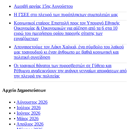
Αμοιβή αργίας 15ης Αυγούστου
H ΓΣΕΕ στο πλευρό των πυρόπληκτων συμπολιτών μας
Κοινωνικοί εταίροι: Επιστολή προς τον Υπουργό Εθνικής
Οικονομίας & Οικονομικών για αύξηση από τα 6 στα 10
ευρώ του ημερήσιου ορίου παροχής σίτισης των
εργαζόμενων
Αποχαιρετούμε τον Λάκη Χαλκιά, ένα σύμβολο του λαϊκού
μας τραγουδιού κι έναν άνθρωπο με βαθιά κοινωνική και
πολιτική συνείδηση
Οι τραγικοί θάνατοι των πυροσβεστών σε Γύθειο και
Ρέθυμνο αναδεικνύουν την ανάγκη γενναίων αποφάσεων από
την πλευρά της πολιτείας
Αρχείο Δημοσιεύσεων
•
Αύγουστος 2026
•
Ιούλιος 2026
•
Ιούνιος 2026
•
Μάιος 2026
•
Απρίλιος 2026