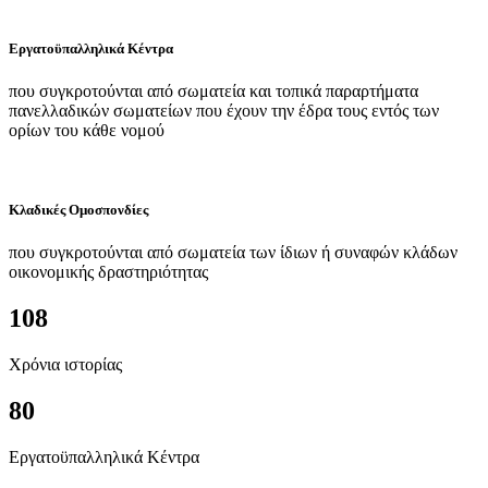
Εργατοϋπαλληλικά Κέντρα
που συγκροτούνται από σωματεία και τοπικά παραρτήματα
πανελλαδικών σωματείων που έχουν την έδρα τους εντός των
ορίων του κάθε νομού
Κλαδικές Ομοσπονδίες
που συγκροτούνται από σωματεία των ίδιων ή συναφών κλάδων
οικονομικής δραστηριότητας
108
Χρόνια ιστορίας
80
Εργατοϋπαλληλικά Κέντρα