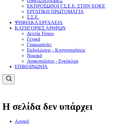
ΟΜΟΣΠΟΝΔΙΕΣ
ΕΚΠΡΟΣΩΠΟΙ Γ.Σ.Ε.Ε. ΣΤΗΝ ΕΟΚΕ
ΕΡΓΑΤΙΚΗ ΠΡΩΤΟΜΑΓΙΑ
Σ.Σ.Ε.
ΨΗΦΙΑΚΑ ΕΡΓΑΛΕΙΑ
ΚΑΤΗΓΟΡΙΕΣ ΑΡΘΡΩΝ
Δελτία Τύπου
Γενικά
Γραμματείες
Εκδηλώσεις - Κινητοποιήσεις
Νομικά
Ανακοινώσεις - Εγκύκλιοι
ΕΠΙΚΟΙΝΩΝΙΑ
Η σελίδα δεν υπάρχει
Αρχική