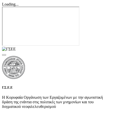
Loading...
Γ.Σ.Ε.Ε
Η Κορυφαία Οργάνωση των Εργαζομένων με την αγωνιστική
δράση της ενάντια στις πολιτικές των μνημονίων και του
δογματικού νεοφιλελευθερισμού