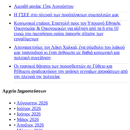
Αμοιβή αργίας 15ης Αυγούστου
H ΓΣΕΕ στο πλευρό των πυρόπληκτων συμπολιτών μας
Κοινωνικοί εταίροι: Επιστολή προς τον Υπουργό Εθνικής
Οικονομίας & Οικονομικών για αύξηση από τα 6 στα 10
ευρώ του ημερήσιου ορίου παροχής σίτισης των
εργαζόμενων
Αποχαιρετούμε τον Λάκη Χαλκιά, ένα σύμβολο του λαϊκού
μας τραγουδιού κι έναν άνθρωπο με βαθιά κοινωνική και
πολιτική συνείδηση
Οι τραγικοί θάνατοι των πυροσβεστών σε Γύθειο και
Ρέθυμνο αναδεικνύουν την ανάγκη γενναίων αποφάσεων από
την πλευρά της πολιτείας
Αρχείο Δημοσιεύσεων
•
Αύγουστος 2026
•
Ιούλιος 2026
•
Ιούνιος 2026
•
Μάιος 2026
•
Απρίλιος 2026