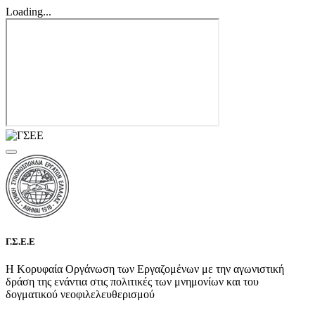
Loading...
Γ.Σ.Ε.Ε
Η Κορυφαία Οργάνωση των Εργαζομένων με την αγωνιστική
δράση της ενάντια στις πολιτικές των μνημονίων και του
δογματικού νεοφιλελευθερισμού