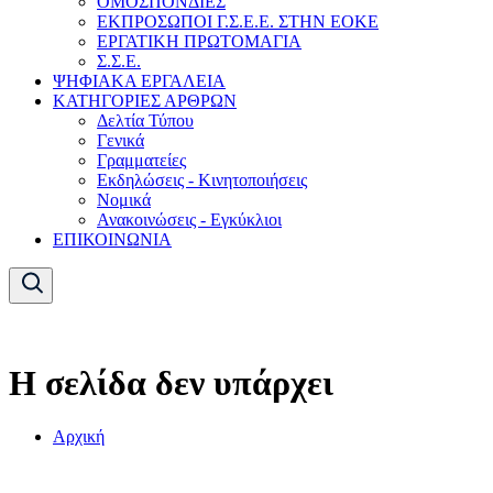
ΟΜΟΣΠΟΝΔΙΕΣ
ΕΚΠΡΟΣΩΠΟΙ Γ.Σ.Ε.Ε. ΣΤΗΝ ΕΟΚΕ
ΕΡΓΑΤΙΚΗ ΠΡΩΤΟΜΑΓΙΑ
Σ.Σ.Ε.
ΨΗΦΙΑΚΑ ΕΡΓΑΛΕΙΑ
ΚΑΤΗΓΟΡΙΕΣ ΑΡΘΡΩΝ
Δελτία Τύπου
Γενικά
Γραμματείες
Εκδηλώσεις - Κινητοποιήσεις
Νομικά
Ανακοινώσεις - Εγκύκλιοι
ΕΠΙΚΟΙΝΩΝΙΑ
Η σελίδα δεν υπάρχει
Αρχική