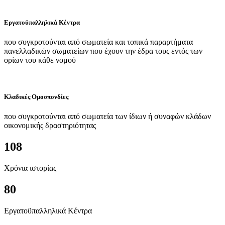
Εργατοϋπαλληλικά Κέντρα
που συγκροτούνται από σωματεία και τοπικά παραρτήματα
πανελλαδικών σωματείων που έχουν την έδρα τους εντός των
ορίων του κάθε νομού
Κλαδικές Ομοσπονδίες
που συγκροτούνται από σωματεία των ίδιων ή συναφών κλάδων
οικονομικής δραστηριότητας
108
Χρόνια ιστορίας
80
Εργατοϋπαλληλικά Κέντρα