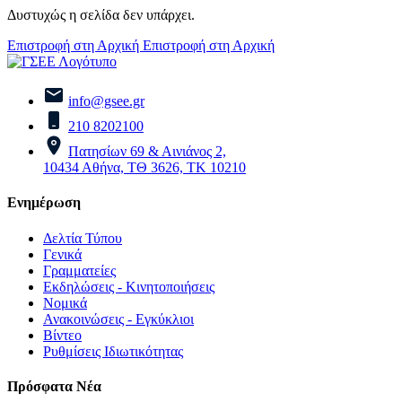
Δυστυχώς η σελίδα δεν υπάρχει.
Επιστροφή στη Αρχική
Επιστροφή στη Αρχική
info@gsee.gr
210 8202100
Πατησίων 69 & Αινιάνος 2,
10434 Αθήνα, ΤΘ 3626, ΤΚ 10210
Ενημέρωση
Δελτία Τύπου
Γενικά
Γραμματείες
Εκδηλώσεις - Κινητοποιήσεις
Νομικά
Ανακοινώσεις - Εγκύκλιοι
Βίντεο
Ρυθμίσεις Ιδιωτικότητας
Πρόσφατα Νέα