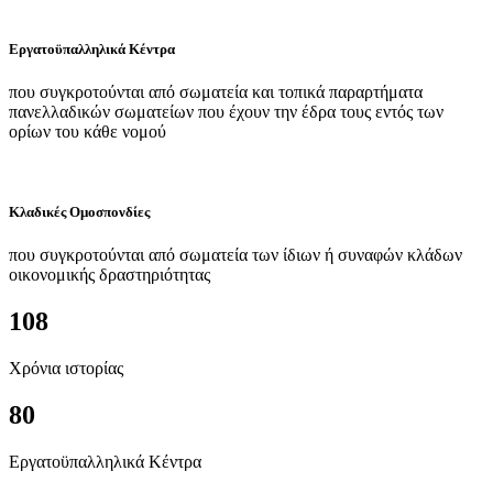
Εργατοϋπαλληλικά Κέντρα
που συγκροτούνται από σωματεία και τοπικά παραρτήματα
πανελλαδικών σωματείων που έχουν την έδρα τους εντός των
ορίων του κάθε νομού
Κλαδικές Ομοσπονδίες
που συγκροτούνται από σωματεία των ίδιων ή συναφών κλάδων
οικονομικής δραστηριότητας
108
Χρόνια ιστορίας
80
Εργατοϋπαλληλικά Κέντρα