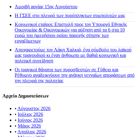
Αμοιβή αργίας 15ης Αυγούστου
H ΓΣΕΕ στο πλευρό των πυρόπληκτων συμπολιτών μας
Κοινωνικοί εταίροι: Επιστολή προς τον Υπουργό Εθνικής
Οικονομίας & Οικονομικών για αύξηση από τα 6 στα 10
ευρώ του ημερήσιου ορίου παροχής σίτισης των
εργαζόμενων
Αποχαιρετούμε τον Λάκη Χαλκιά, ένα σύμβολο του λαϊκού
μας τραγουδιού κι έναν άνθρωπο με βαθιά κοινωνική και
πολιτική συνείδηση
Οι τραγικοί θάνατοι των πυροσβεστών σε Γύθειο και
Ρέθυμνο αναδεικνύουν την ανάγκη γενναίων αποφάσεων από
την πλευρά της πολιτείας
Αρχείο Δημοσιεύσεων
•
Αύγουστος 2026
•
Ιούλιος 2026
•
Ιούνιος 2026
•
Μάιος 2026
•
Απρίλιος 2026