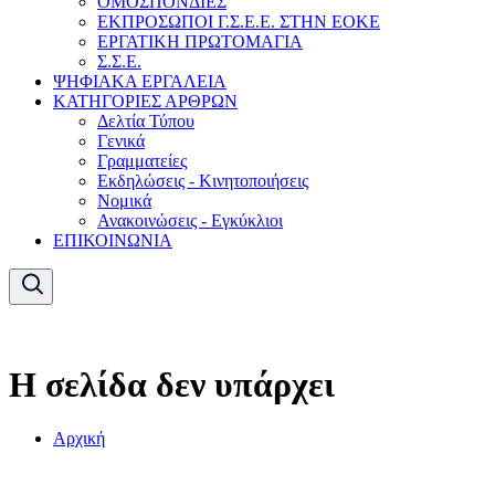
ΟΜΟΣΠΟΝΔΙΕΣ
ΕΚΠΡΟΣΩΠΟΙ Γ.Σ.Ε.Ε. ΣΤΗΝ ΕΟΚΕ
ΕΡΓΑΤΙΚΗ ΠΡΩΤΟΜΑΓΙΑ
Σ.Σ.Ε.
ΨΗΦΙΑΚΑ ΕΡΓΑΛΕΙΑ
ΚΑΤΗΓΟΡΙΕΣ ΑΡΘΡΩΝ
Δελτία Τύπου
Γενικά
Γραμματείες
Εκδηλώσεις - Κινητοποιήσεις
Νομικά
Ανακοινώσεις - Εγκύκλιοι
ΕΠΙΚΟΙΝΩΝΙΑ
Η σελίδα δεν υπάρχει
Αρχική