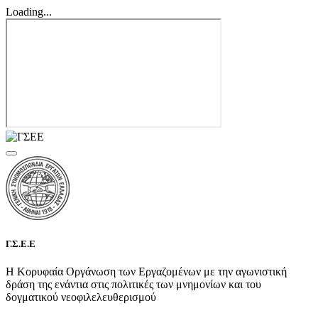
Loading...
Γ.Σ.Ε.Ε
Η Κορυφαία Οργάνωση των Εργαζομένων με την αγωνιστική
δράση της ενάντια στις πολιτικές των μνημονίων και του
δογματικού νεοφιλελευθερισμού