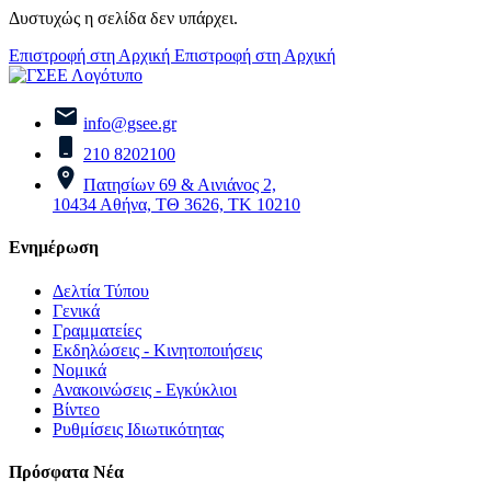
Δυστυχώς η σελίδα δεν υπάρχει.
Επιστροφή στη Αρχική
Επιστροφή στη Αρχική
info@gsee.gr
210 8202100
Πατησίων 69 & Αινιάνος 2,
10434 Αθήνα, ΤΘ 3626, ΤΚ 10210
Ενημέρωση
Δελτία Τύπου
Γενικά
Γραμματείες
Εκδηλώσεις - Κινητοποιήσεις
Νομικά
Ανακοινώσεις - Εγκύκλιοι
Βίντεο
Ρυθμίσεις Ιδιωτικότητας
Πρόσφατα Νέα