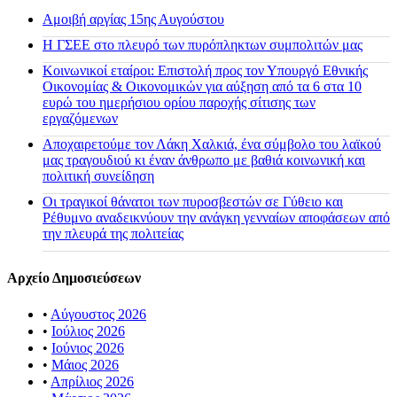
Αμοιβή αργίας 15ης Αυγούστου
H ΓΣΕΕ στο πλευρό των πυρόπληκτων συμπολιτών μας
Κοινωνικοί εταίροι: Επιστολή προς τον Υπουργό Εθνικής
Οικονομίας & Οικονομικών για αύξηση από τα 6 στα 10
ευρώ του ημερήσιου ορίου παροχής σίτισης των
εργαζόμενων
Αποχαιρετούμε τον Λάκη Χαλκιά, ένα σύμβολο του λαϊκού
μας τραγουδιού κι έναν άνθρωπο με βαθιά κοινωνική και
πολιτική συνείδηση
Οι τραγικοί θάνατοι των πυροσβεστών σε Γύθειο και
Ρέθυμνο αναδεικνύουν την ανάγκη γενναίων αποφάσεων από
την πλευρά της πολιτείας
Αρχείο Δημοσιεύσεων
•
Αύγουστος 2026
•
Ιούλιος 2026
•
Ιούνιος 2026
•
Μάιος 2026
•
Απρίλιος 2026