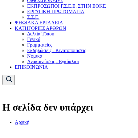
ΟΜΟΣΠΟΝΔΙΕΣ
ΕΚΠΡΟΣΩΠΟΙ Γ.Σ.Ε.Ε. ΣΤΗΝ ΕΟΚΕ
ΕΡΓΑΤΙΚΗ ΠΡΩΤΟΜΑΓΙΑ
Σ.Σ.Ε.
ΨΗΦΙΑΚΑ ΕΡΓΑΛΕΙΑ
ΚΑΤΗΓΟΡΙΕΣ ΑΡΘΡΩΝ
Δελτία Τύπου
Γενικά
Γραμματείες
Εκδηλώσεις - Κινητοποιήσεις
Νομικά
Ανακοινώσεις - Εγκύκλιοι
ΕΠΙΚΟΙΝΩΝΙΑ
Η σελίδα δεν υπάρχει
Αρχική