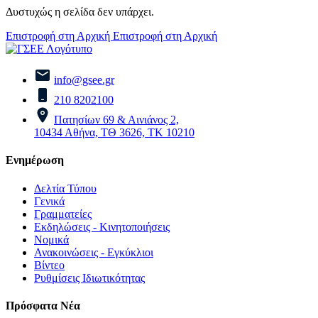
Δυστυχώς η σελίδα δεν υπάρχει.
Επιστροφή στη Αρχική
Επιστροφή στη Αρχική
info@gsee.gr
210 8202100
Πατησίων 69 & Αινιάνος 2,
10434 Αθήνα, ΤΘ 3626, ΤΚ 10210
Ενημέρωση
Δελτία Τύπου
Γενικά
Γραμματείες
Εκδηλώσεις - Κινητοποιήσεις
Νομικά
Ανακοινώσεις - Εγκύκλιοι
Βίντεο
Ρυθμίσεις Ιδιωτικότητας
Πρόσφατα Νέα