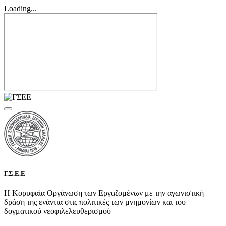
Loading...
Γ.Σ.Ε.Ε
Η Κορυφαία Οργάνωση των Εργαζομένων με την αγωνιστική
δράση της ενάντια στις πολιτικές των μνημονίων και του
δογματικού νεοφιλελευθερισμού