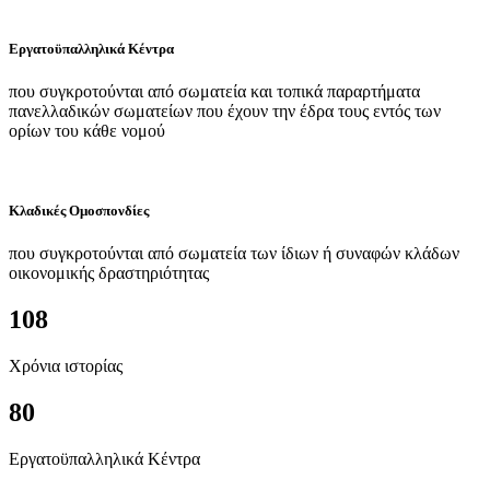
Εργατοϋπαλληλικά Κέντρα
που συγκροτούνται από σωματεία και τοπικά παραρτήματα
πανελλαδικών σωματείων που έχουν την έδρα τους εντός των
ορίων του κάθε νομού
Κλαδικές Ομοσπονδίες
που συγκροτούνται από σωματεία των ίδιων ή συναφών κλάδων
οικονομικής δραστηριότητας
108
Χρόνια ιστορίας
80
Εργατοϋπαλληλικά Κέντρα