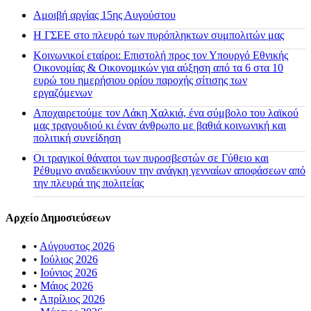
Αμοιβή αργίας 15ης Αυγούστου
H ΓΣΕΕ στο πλευρό των πυρόπληκτων συμπολιτών μας
Κοινωνικοί εταίροι: Επιστολή προς τον Υπουργό Εθνικής
Οικονομίας & Οικονομικών για αύξηση από τα 6 στα 10
ευρώ του ημερήσιου ορίου παροχής σίτισης των
εργαζόμενων
Αποχαιρετούμε τον Λάκη Χαλκιά, ένα σύμβολο του λαϊκού
μας τραγουδιού κι έναν άνθρωπο με βαθιά κοινωνική και
πολιτική συνείδηση
Οι τραγικοί θάνατοι των πυροσβεστών σε Γύθειο και
Ρέθυμνο αναδεικνύουν την ανάγκη γενναίων αποφάσεων από
την πλευρά της πολιτείας
Αρχείο Δημοσιεύσεων
•
Αύγουστος 2026
•
Ιούλιος 2026
•
Ιούνιος 2026
•
Μάιος 2026
•
Απρίλιος 2026