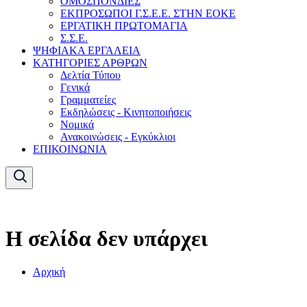
ΟΜΟΣΠΟΝΔΙΕΣ
ΕΚΠΡΟΣΩΠΟΙ Γ.Σ.Ε.Ε. ΣΤΗΝ ΕΟΚΕ
ΕΡΓΑΤΙΚΗ ΠΡΩΤΟΜΑΓΙΑ
Σ.Σ.Ε.
ΨΗΦΙΑΚΑ ΕΡΓΑΛΕΙΑ
ΚΑΤΗΓΟΡΙΕΣ ΑΡΘΡΩΝ
Δελτία Τύπου
Γενικά
Γραμματείες
Εκδηλώσεις - Κινητοποιήσεις
Νομικά
Ανακοινώσεις - Εγκύκλιοι
ΕΠΙΚΟΙΝΩΝΙΑ
Η σελίδα δεν υπάρχει
Αρχική