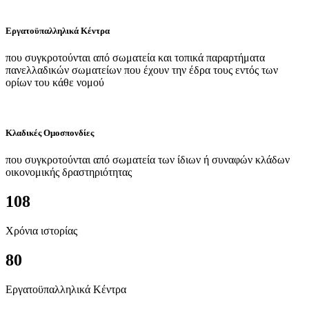
Εργατοϋπαλληλικά Κέντρα
που συγκροτούνται από σωματεία και τοπικά παραρτήματα
πανελλαδικών σωματείων που έχουν την έδρα τους εντός των
ορίων του κάθε νομού
Κλαδικές Ομοσπονδίες
που συγκροτούνται από σωματεία των ίδιων ή συναφών κλάδων
οικονομικής δραστηριότητας
108
Χρόνια ιστορίας
80
Εργατοϋπαλληλικά Κέντρα