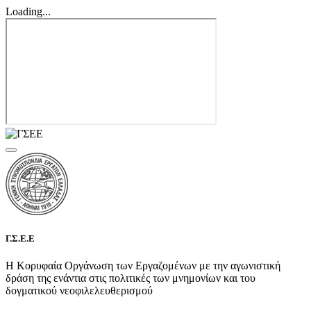
Loading...
Γ.Σ.Ε.Ε
Η Κορυφαία Οργάνωση των Εργαζομένων με την αγωνιστική
δράση της ενάντια στις πολιτικές των μνημονίων και του
δογματικού νεοφιλελευθερισμού