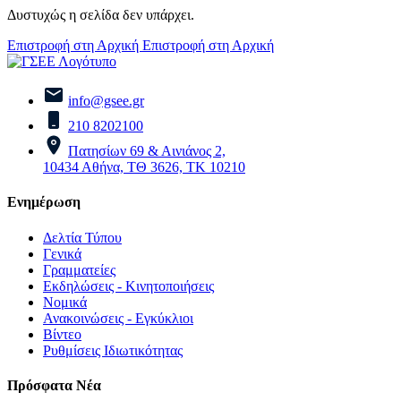
Δυστυχώς η σελίδα δεν υπάρχει.
Επιστροφή στη Αρχική
Επιστροφή στη Αρχική
info@gsee.gr
210 8202100
Πατησίων 69 & Αινιάνος 2,
10434 Αθήνα, ΤΘ 3626, ΤΚ 10210
Ενημέρωση
Δελτία Τύπου
Γενικά
Γραμματείες
Εκδηλώσεις - Κινητοποιήσεις
Νομικά
Ανακοινώσεις - Εγκύκλιοι
Βίντεο
Ρυθμίσεις Ιδιωτικότητας
Πρόσφατα Νέα