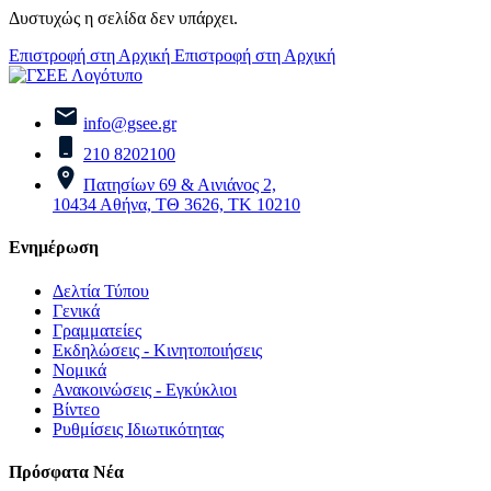
Δυστυχώς η σελίδα δεν υπάρχει.
Επιστροφή στη Αρχική
Επιστροφή στη Αρχική
info@gsee.gr
210 8202100
Πατησίων 69 & Αινιάνος 2,
10434 Αθήνα, ΤΘ 3626, ΤΚ 10210
Ενημέρωση
Δελτία Τύπου
Γενικά
Γραμματείες
Εκδηλώσεις - Κινητοποιήσεις
Νομικά
Ανακοινώσεις - Εγκύκλιοι
Βίντεο
Ρυθμίσεις Ιδιωτικότητας
Πρόσφατα Νέα