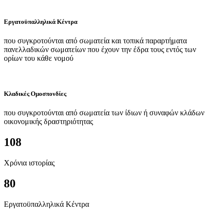
Εργατοϋπαλληλικά Κέντρα
που συγκροτούνται από σωματεία και τοπικά παραρτήματα
πανελλαδικών σωματείων που έχουν την έδρα τους εντός των
ορίων του κάθε νομού
Κλαδικές Ομοσπονδίες
που συγκροτούνται από σωματεία των ίδιων ή συναφών κλάδων
οικονομικής δραστηριότητας
108
Χρόνια ιστορίας
80
Εργατοϋπαλληλικά Κέντρα