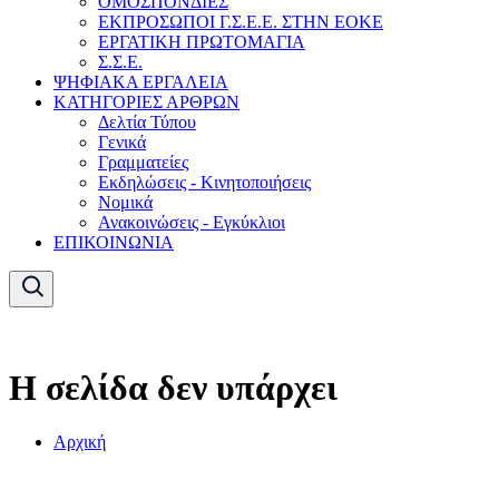
ΟΜΟΣΠΟΝΔΙΕΣ
ΕΚΠΡΟΣΩΠΟΙ Γ.Σ.Ε.Ε. ΣΤΗΝ ΕΟΚΕ
ΕΡΓΑΤΙΚΗ ΠΡΩΤΟΜΑΓΙΑ
Σ.Σ.Ε.
ΨΗΦΙΑΚΑ ΕΡΓΑΛΕΙΑ
ΚΑΤΗΓΟΡΙΕΣ ΑΡΘΡΩΝ
Δελτία Τύπου
Γενικά
Γραμματείες
Εκδηλώσεις - Κινητοποιήσεις
Νομικά
Ανακοινώσεις - Εγκύκλιοι
ΕΠΙΚΟΙΝΩΝΙΑ
Η σελίδα δεν υπάρχει
Αρχική