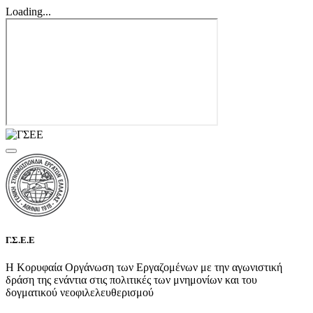
Loading...
Γ.Σ.Ε.Ε
Η Κορυφαία Οργάνωση των Εργαζομένων με την αγωνιστική
δράση της ενάντια στις πολιτικές των μνημονίων και του
δογματικού νεοφιλελευθερισμού