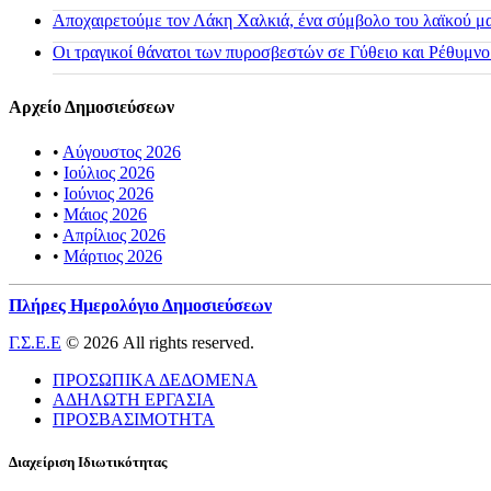
Αποχαιρετούμε τον Λάκη Χαλκιά, ένα σύμβολο του λαϊκού μας
Οι τραγικοί θάνατοι των πυροσβεστών σε Γύθειο και Ρέθυμνο
Αρχείο Δημοσιεύσεων
•
Αύγουστος 2026
•
Ιούλιος 2026
•
Ιούνιος 2026
•
Μάιος 2026
•
Απρίλιος 2026
•
Μάρτιος 2026
Πλήρες Ημερολόγιο Δημοσιεύσεων
Γ.Σ.Ε.Ε
© 2026 All rights reserved.
ΠΡΟΣΩΠΙΚΑ ΔΕΔΟΜΕΝΑ
ΑΔΗΛΩΤΗ ΕΡΓΑΣΙΑ
ΠΡΟΣΒΑΣΙΜΟΤΗΤΑ
Διαχείριση Ιδιωτικότητας