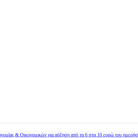
ονομίας & Οικονομικών για αύξηση από τα 6 στα 10 ευρώ του ημερήσ