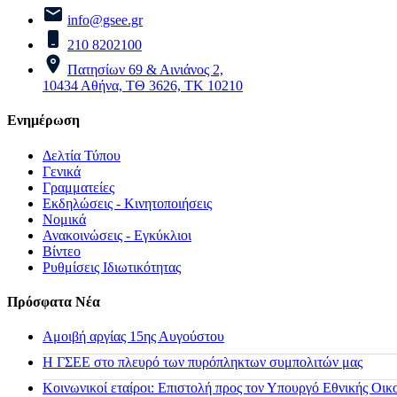
info@gsee.gr
210 8202100
Πατησίων 69 & Αινιάνος 2,
10434 Αθήνα, ΤΘ 3626, ΤΚ 10210
Ενημέρωση
Δελτία Τύπου
Γενικά
Γραμματείες
Εκδηλώσεις - Κινητοποιήσεις
Νομικά
Ανακοινώσεις - Εγκύκλιοι
Βίντεο
Ρυθμίσεις Ιδιωτικότητας
Πρόσφατα Νέα
Αμοιβή αργίας 15ης Αυγούστου
H ΓΣΕΕ στο πλευρό των πυρόπληκτων συμπολιτών μας
Κοινωνικοί εταίροι: Επιστολή προς τον Υπουργό Εθνικής Οικ