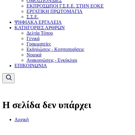
ΟΜΟΣΠΟΝΔΙΕΣ
ΕΚΠΡΟΣΩΠΟΙ Γ.Σ.Ε.Ε. ΣΤΗΝ ΕΟΚΕ
ΕΡΓΑΤΙΚΗ ΠΡΩΤΟΜΑΓΙΑ
Σ.Σ.Ε.
ΨΗΦΙΑΚΑ ΕΡΓΑΛΕΙΑ
ΚΑΤΗΓΟΡΙΕΣ ΑΡΘΡΩΝ
Δελτία Τύπου
Γενικά
Γραμματείες
Εκδηλώσεις - Κινητοποιήσεις
Νομικά
Ανακοινώσεις - Εγκύκλιοι
ΕΠΙΚΟΙΝΩΝΙΑ
Η σελίδα δεν υπάρχει
Αρχική