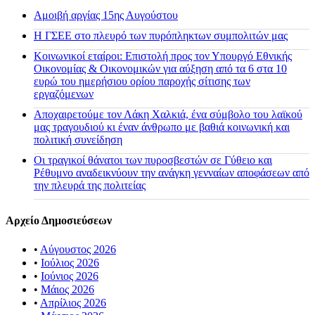
Αμοιβή αργίας 15ης Αυγούστου
H ΓΣΕΕ στο πλευρό των πυρόπληκτων συμπολιτών μας
Κοινωνικοί εταίροι: Επιστολή προς τον Υπουργό Εθνικής
Οικονομίας & Οικονομικών για αύξηση από τα 6 στα 10
ευρώ του ημερήσιου ορίου παροχής σίτισης των
εργαζόμενων
Αποχαιρετούμε τον Λάκη Χαλκιά, ένα σύμβολο του λαϊκού
μας τραγουδιού κι έναν άνθρωπο με βαθιά κοινωνική και
πολιτική συνείδηση
Οι τραγικοί θάνατοι των πυροσβεστών σε Γύθειο και
Ρέθυμνο αναδεικνύουν την ανάγκη γενναίων αποφάσεων από
την πλευρά της πολιτείας
Αρχείο Δημοσιεύσεων
•
Αύγουστος 2026
•
Ιούλιος 2026
•
Ιούνιος 2026
•
Μάιος 2026
•
Απρίλιος 2026