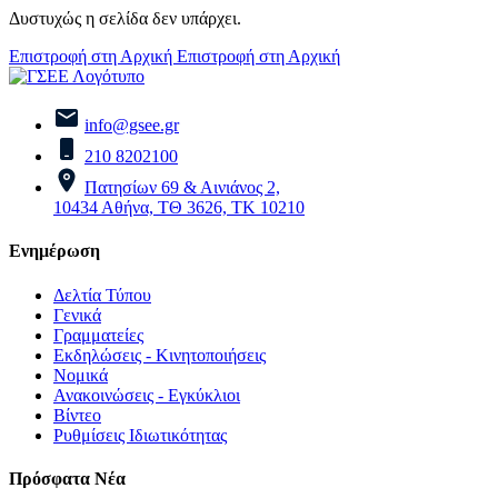
Δυστυχώς η σελίδα δεν υπάρχει.
Επιστροφή στη Αρχική
Επιστροφή στη Αρχική
info@gsee.gr
210 8202100
Πατησίων 69 & Αινιάνος 2,
10434 Αθήνα, ΤΘ 3626, ΤΚ 10210
Ενημέρωση
Δελτία Τύπου
Γενικά
Γραμματείες
Εκδηλώσεις - Κινητοποιήσεις
Νομικά
Ανακοινώσεις - Εγκύκλιοι
Βίντεο
Ρυθμίσεις Ιδιωτικότητας
Πρόσφατα Νέα