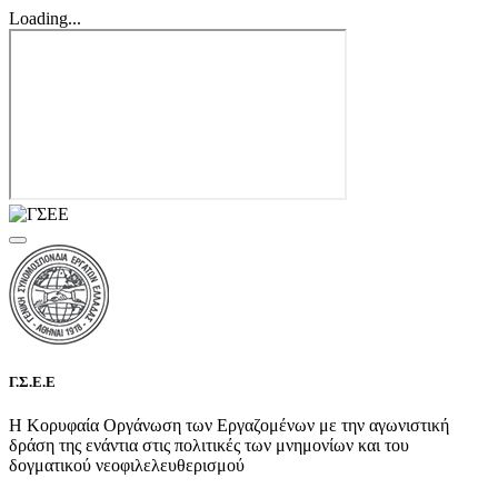
Loading...
Γ.Σ.Ε.Ε
Η Κορυφαία Οργάνωση των Εργαζομένων με την αγωνιστική
δράση της ενάντια στις πολιτικές των μνημονίων και του
δογματικού νεοφιλελευθερισμού