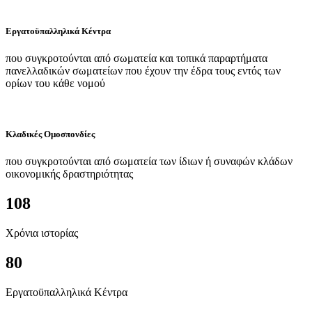
Εργατοϋπαλληλικά Κέντρα
που συγκροτούνται από σωματεία και τοπικά παραρτήματα
πανελλαδικών σωματείων που έχουν την έδρα τους εντός των
ορίων του κάθε νομού
Κλαδικές Ομοσπονδίες
που συγκροτούνται από σωματεία των ίδιων ή συναφών κλάδων
οικονομικής δραστηριότητας
108
Χρόνια ιστορίας
80
Εργατοϋπαλληλικά Κέντρα