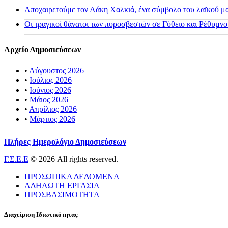
Αποχαιρετούμε τον Λάκη Χαλκιά, ένα σύμβολο του λαϊκού μας
Οι τραγικοί θάνατοι των πυροσβεστών σε Γύθειο και Ρέθυμνο
Αρχείο Δημοσιεύσεων
•
Αύγουστος 2026
•
Ιούλιος 2026
•
Ιούνιος 2026
•
Μάιος 2026
•
Απρίλιος 2026
•
Μάρτιος 2026
Πλήρες Ημερολόγιο Δημοσιεύσεων
Γ.Σ.Ε.Ε
© 2026 All rights reserved.
ΠΡΟΣΩΠΙΚΑ ΔΕΔΟΜΕΝΑ
ΑΔΗΛΩΤΗ ΕΡΓΑΣΙΑ
ΠΡΟΣΒΑΣΙΜΟΤΗΤΑ
Διαχείριση Ιδιωτικότητας