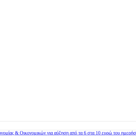
ονομίας & Οικονομικών για αύξηση από τα 6 στα 10 ευρώ του ημερήσ