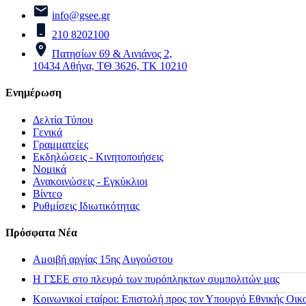
info@gsee.gr
210 8202100
Πατησίων 69 & Αινιάνος 2,
10434 Αθήνα, ΤΘ 3626, ΤΚ 10210
Ενημέρωση
Δελτία Τύπου
Γενικά
Γραμματείες
Εκδηλώσεις - Κινητοποιήσεις
Νομικά
Ανακοινώσεις - Εγκύκλιοι
Βίντεο
Ρυθμίσεις Ιδιωτικότητας
Πρόσφατα Νέα
Αμοιβή αργίας 15ης Αυγούστου
H ΓΣΕΕ στο πλευρό των πυρόπληκτων συμπολιτών μας
Κοινωνικοί εταίροι: Επιστολή προς τον Υπουργό Εθνικής Οικ