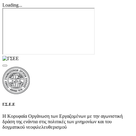
Loading...
Γ.Σ.Ε.Ε
Η Κορυφαία Οργάνωση των Εργαζομένων με την αγωνιστική
δράση της ενάντια στις πολιτικές των μνημονίων και του
δογματικού νεοφιλελευθερισμού