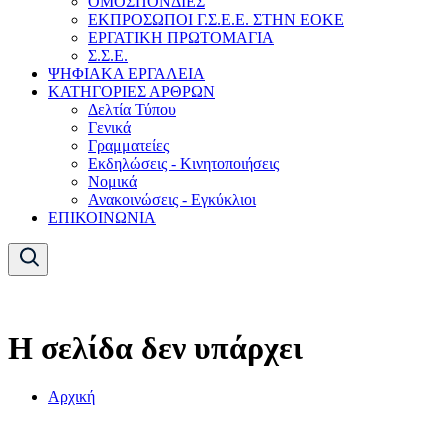
ΟΜΟΣΠΟΝΔΙΕΣ
ΕΚΠΡΟΣΩΠΟΙ Γ.Σ.Ε.Ε. ΣΤΗΝ ΕΟΚΕ
ΕΡΓΑΤΙΚΗ ΠΡΩΤΟΜΑΓΙΑ
Σ.Σ.Ε.
ΨΗΦΙΑΚΑ ΕΡΓΑΛΕΙΑ
ΚΑΤΗΓΟΡΙΕΣ ΑΡΘΡΩΝ
Δελτία Τύπου
Γενικά
Γραμματείες
Εκδηλώσεις - Κινητοποιήσεις
Νομικά
Ανακοινώσεις - Εγκύκλιοι
ΕΠΙΚΟΙΝΩΝΙΑ
Η σελίδα δεν υπάρχει
Αρχική