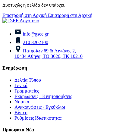
Δυστυχώς η σελίδα δεν υπάρχει.
Επιστροφή στη Αρχική
Επιστροφή στη Αρχική
info@gsee.gr
210 8202100
Πατησίων 69 & Αινιάνος 2,
10434 Αθήνα, ΤΘ 3626, ΤΚ 10210
Ενημέρωση
Δελτία Τύπου
Γενικά
Γραμματείες
Εκδηλώσεις - Κινητοποιήσεις
Νομικά
Ανακοινώσεις - Εγκύκλιοι
Βίντεο
Ρυθμίσεις Ιδιωτικότητας
Πρόσφατα Νέα