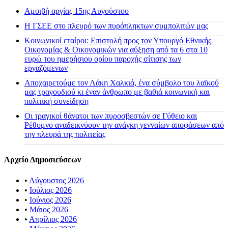
Αμοιβή αργίας 15ης Αυγούστου
H ΓΣΕΕ στο πλευρό των πυρόπληκτων συμπολιτών μας
Κοινωνικοί εταίροι: Επιστολή προς τον Υπουργό Εθνικής
Οικονομίας & Οικονομικών για αύξηση από τα 6 στα 10
ευρώ του ημερήσιου ορίου παροχής σίτισης των
εργαζόμενων
Αποχαιρετούμε τον Λάκη Χαλκιά, ένα σύμβολο του λαϊκού
μας τραγουδιού κι έναν άνθρωπο με βαθιά κοινωνική και
πολιτική συνείδηση
Οι τραγικοί θάνατοι των πυροσβεστών σε Γύθειο και
Ρέθυμνο αναδεικνύουν την ανάγκη γενναίων αποφάσεων από
την πλευρά της πολιτείας
Αρχείο Δημοσιεύσεων
•
Αύγουστος 2026
•
Ιούλιος 2026
•
Ιούνιος 2026
•
Μάιος 2026
•
Απρίλιος 2026