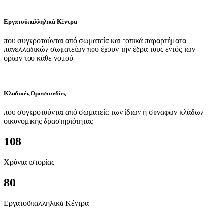
Εργατοϋπαλληλικά Κέντρα
που συγκροτούνται από σωματεία και τοπικά παραρτήματα
πανελλαδικών σωματείων που έχουν την έδρα τους εντός των
ορίων του κάθε νομού
Κλαδικές Ομοσπονδίες
που συγκροτούνται από σωματεία των ίδιων ή συναφών κλάδων
οικονομικής δραστηριότητας
108
Χρόνια ιστορίας
80
Εργατοϋπαλληλικά Κέντρα