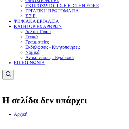
ΟΜΟΣΠΟΝΔΙΕΣ
ΕΚΠΡΟΣΩΠΟΙ Γ.Σ.Ε.Ε. ΣΤΗΝ ΕΟΚΕ
ΕΡΓΑΤΙΚΗ ΠΡΩΤΟΜΑΓΙΑ
Σ.Σ.Ε.
ΨΗΦΙΑΚΑ ΕΡΓΑΛΕΙΑ
ΚΑΤΗΓΟΡΙΕΣ ΑΡΘΡΩΝ
Δελτία Τύπου
Γενικά
Γραμματείες
Εκδηλώσεις - Κινητοποιήσεις
Νομικά
Ανακοινώσεις - Εγκύκλιοι
ΕΠΙΚΟΙΝΩΝΙΑ
Η σελίδα δεν υπάρχει
Αρχική