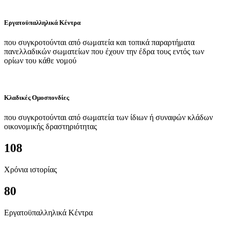
Εργατοϋπαλληλικά Κέντρα
που συγκροτούνται από σωματεία και τοπικά παραρτήματα
πανελλαδικών σωματείων που έχουν την έδρα τους εντός των
ορίων του κάθε νομού
Κλαδικές Ομοσπονδίες
που συγκροτούνται από σωματεία των ίδιων ή συναφών κλάδων
οικονομικής δραστηριότητας
108
Χρόνια ιστορίας
80
Εργατοϋπαλληλικά Κέντρα