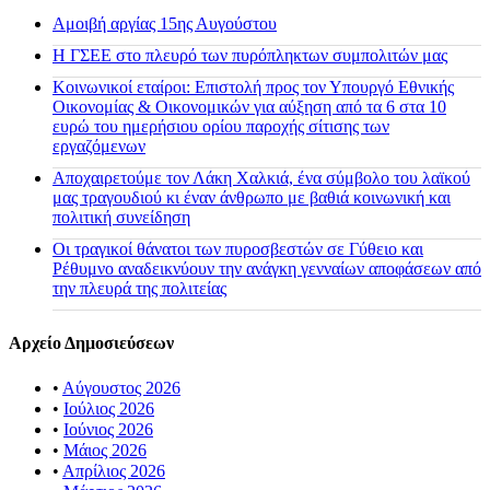
Αμοιβή αργίας 15ης Αυγούστου
H ΓΣΕΕ στο πλευρό των πυρόπληκτων συμπολιτών μας
Κοινωνικοί εταίροι: Επιστολή προς τον Υπουργό Εθνικής
Οικονομίας & Οικονομικών για αύξηση από τα 6 στα 10
ευρώ του ημερήσιου ορίου παροχής σίτισης των
εργαζόμενων
Αποχαιρετούμε τον Λάκη Χαλκιά, ένα σύμβολο του λαϊκού
μας τραγουδιού κι έναν άνθρωπο με βαθιά κοινωνική και
πολιτική συνείδηση
Οι τραγικοί θάνατοι των πυροσβεστών σε Γύθειο και
Ρέθυμνο αναδεικνύουν την ανάγκη γενναίων αποφάσεων από
την πλευρά της πολιτείας
Αρχείο Δημοσιεύσεων
•
Αύγουστος 2026
•
Ιούλιος 2026
•
Ιούνιος 2026
•
Μάιος 2026
•
Απρίλιος 2026