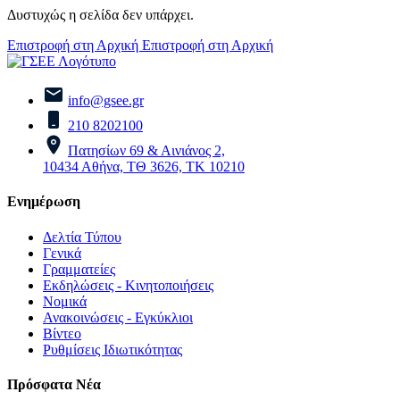
Δυστυχώς η σελίδα δεν υπάρχει.
Επιστροφή στη Αρχική
Επιστροφή στη Αρχική
info@gsee.gr
210 8202100
Πατησίων 69 & Αινιάνος 2,
10434 Αθήνα, ΤΘ 3626, ΤΚ 10210
Ενημέρωση
Δελτία Τύπου
Γενικά
Γραμματείες
Εκδηλώσεις - Κινητοποιήσεις
Νομικά
Ανακοινώσεις - Εγκύκλιοι
Βίντεο
Ρυθμίσεις Ιδιωτικότητας
Πρόσφατα Νέα