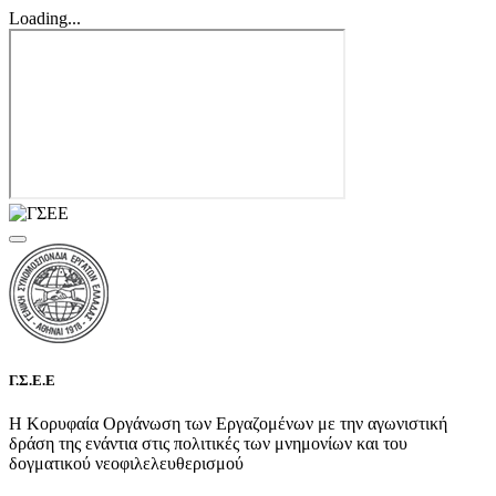
Loading...
Γ.Σ.Ε.Ε
Η Κορυφαία Οργάνωση των Εργαζομένων με την αγωνιστική
δράση της ενάντια στις πολιτικές των μνημονίων και του
δογματικού νεοφιλελευθερισμού